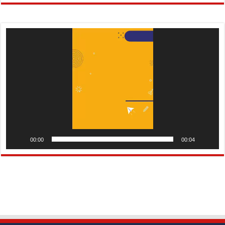
Pemutar
Video
00:00
00:04