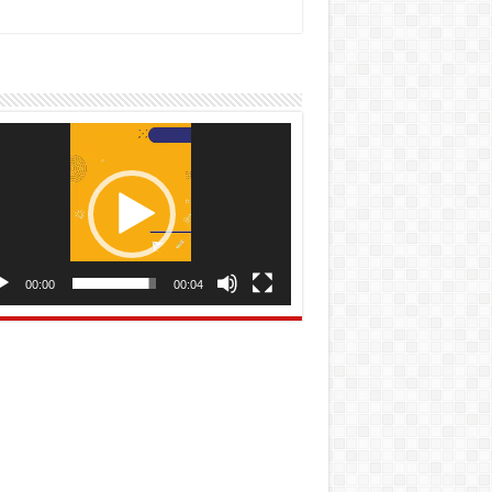
utar
o
00:00
00:04