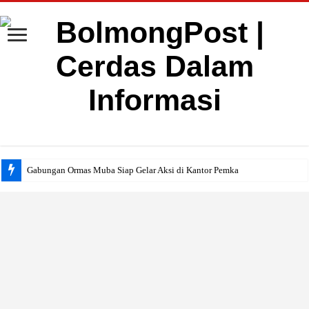
Gabungan Ormas Muba Siap Gelar Aksi di Kantor Pemkab, Soroti Janji Politik