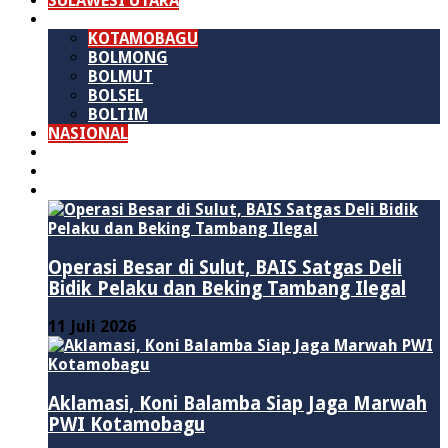
SULAWESI UTARA
B M R
KOTAMOBAGU
BOLMONG
BOLMUT
BOLSEL
BOLTIM
NASIONAL
PURWAKARTA
POLITIK
HUKUM & KRIMINAL
Operasi Besar di Sulut, BAIS Satgas Deli
Bidik Pelaku dan Beking Tambang Ilegal
11 Juli 2026
Aklamasi, Koni Balamba Siap Jaga Marwah
PWI Kotamobagu