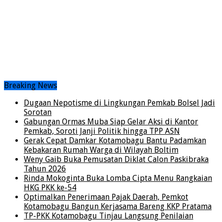
Breaking News
Dugaan Nepotisme di Lingkungan Pemkab Bolsel Jadi
Sorotan
Gabungan Ormas Muba Siap Gelar Aksi di Kantor
Pemkab, Soroti Janji Politik hingga TPP ASN
Gerak Cepat Damkar Kotamobagu Bantu Padamkan
Kebakaran Rumah Warga di Wilayah Boltim
Weny Gaib Buka Pemusatan Diklat Calon Paskibraka
Tahun 2026
Rinda Mokoginta Buka Lomba Cipta Menu Rangkaian
HKG PKK ke-54
Optimalkan Penerimaan Pajak Daerah, Pemkot
Kotamobagu Bangun Kerjasama Bareng KKP Pratama
TP-PKK Kotamobagu Tinjau Langsung Penilaian