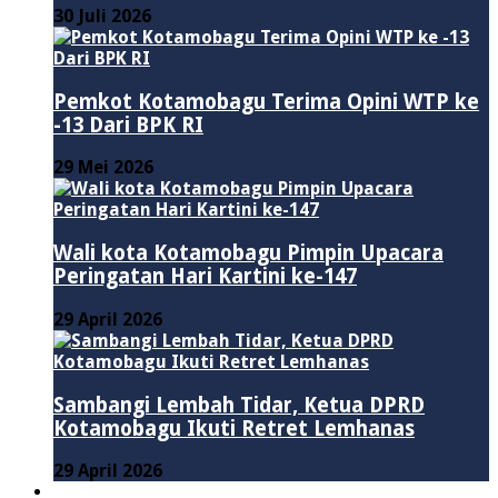
30 Juli 2026
Pemkot Kotamobagu Terima Opini WTP ke
-13 Dari BPK RI
29 Mei 2026
Wali kota Kotamobagu Pimpin Upacara
Peringatan Hari Kartini ke-147
29 April 2026
Sambangi Lembah Tidar, Ketua DPRD
Kotamobagu Ikuti Retret Lemhanas
29 April 2026
LAINNYA