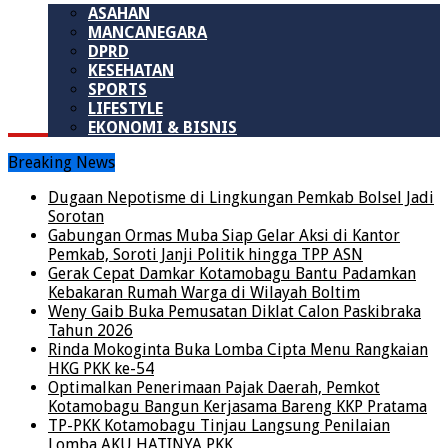
ASAHAN
MANCANEGARA
DPRD
KESEHATAN
SPORTS
LIFESTYLE
EKONOMI & BISNIS
Breaking News
Dugaan Nepotisme di Lingkungan Pemkab Bolsel Jadi
Sorotan
Gabungan Ormas Muba Siap Gelar Aksi di Kantor
Pemkab, Soroti Janji Politik hingga TPP ASN
Gerak Cepat Damkar Kotamobagu Bantu Padamkan
Kebakaran Rumah Warga di Wilayah Boltim
Weny Gaib Buka Pemusatan Diklat Calon Paskibraka
Tahun 2026
Rinda Mokoginta Buka Lomba Cipta Menu Rangkaian
HKG PKK ke-54
Optimalkan Penerimaan Pajak Daerah, Pemkot
Kotamobagu Bangun Kerjasama Bareng KKP Pratama
TP-PKK Kotamobagu Tinjau Langsung Penilaian
Lomba AKU HATINYA PKK