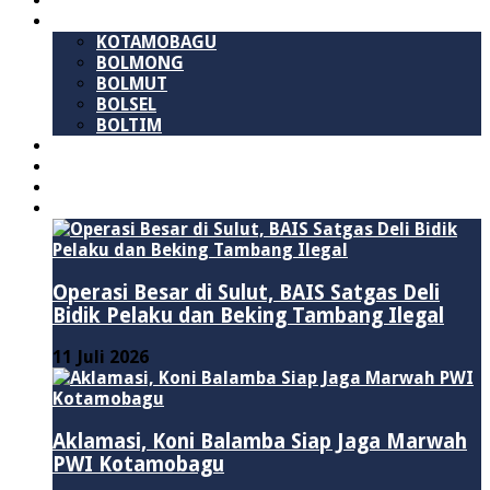
SULAWESI UTARA
B M R
KOTAMOBAGU
BOLMONG
BOLMUT
BOLSEL
BOLTIM
NASIONAL
PURWAKARTA
POLITIK
HUKUM & KRIMINAL
Operasi Besar di Sulut, BAIS Satgas Deli
Bidik Pelaku dan Beking Tambang Ilegal
11 Juli 2026
Aklamasi, Koni Balamba Siap Jaga Marwah
PWI Kotamobagu