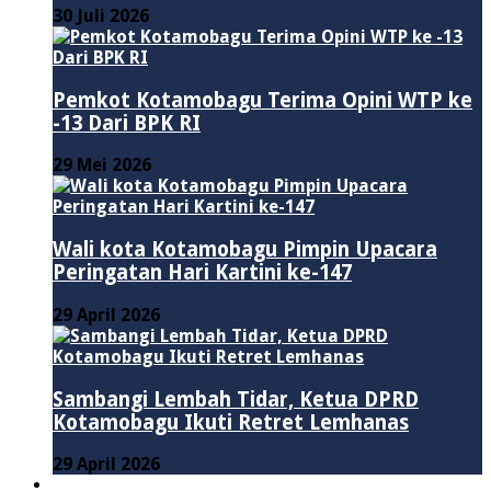
30 Juli 2026
Pemkot Kotamobagu Terima Opini WTP ke
-13 Dari BPK RI
29 Mei 2026
Wali kota Kotamobagu Pimpin Upacara
Peringatan Hari Kartini ke-147
29 April 2026
Sambangi Lembah Tidar, Ketua DPRD
Kotamobagu Ikuti Retret Lemhanas
29 April 2026
LAINNYA