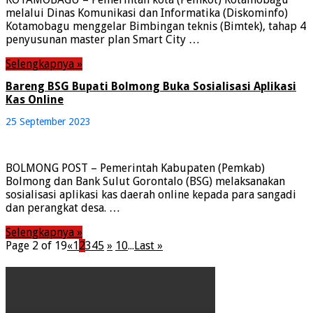
melalui Dinas Komunikasi dan Informatika (Diskominfo)
Kotamobagu menggelar Bimbingan teknis (Bimtek), tahap 4
penyusunan master plan Smart City …
Selengkapnya »
Bareng BSG Bupati Bolmong Buka Sosialisasi Aplikasi
Kas Online
25 September 2023
BOLMONG POST – Pemerintah Kabupaten (Pemkab)
Bolmong dan Bank Sulut Gorontalo (BSG) melaksanakan
sosialisasi aplikasi kas daerah online kepada para sangadi
dan perangkat desa. …
Selengkapnya »
Page 2 of 19
«
1
2
3
4
5
»
10
...
Last »