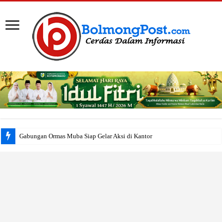
Gabungan Ormas Muba Siap Gelar Aksi di Kantor Pemkab, Sorot