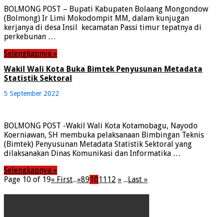
BOLMONG POST – Bupati Kabupaten Bolaang Mongondow
(Bolmong) Ir Limi Mokodompit MM, dalam kunjugan
kerjanya di desa Insil kecamatan Passi timur tepatnya di
perkebunan …
Selengkapnya »
Wakil Wali Kota Buka Bimtek Penyusunan Metadata
Statistik Sektoral
5 September 2022
BOLMONG POST -Wakil Wali Kota Kotamobagu, Nayodo
Koerniawan, SH membuka pelaksanaan Bimbingan Teknis
(Bimtek) Penyusunan Metadata Statistik Sektoral yang
dilaksanakan Dinas Komunikasi dan Informatika …
Selengkapnya »
Page 10 of 19
« First
...
«
8
9
10
11
12
»
...
Last »