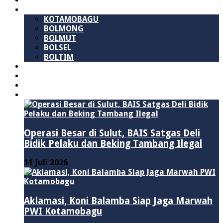
SULAWESI UTARA
B M R
KOTAMOBAGU
BOLMONG
BOLMUT
BOLSEL
BOLTIM
NASIONAL
PURWAKARTA
POLITIK
HUKUM & KRIMINAL
Operasi Besar di Sulut, BAIS Satgas Deli
Bidik Pelaku dan Beking Tambang Ilegal
11 Juli 2026
Aklamasi, Koni Balamba Siap Jaga Marwah
PWI Kotamobagu