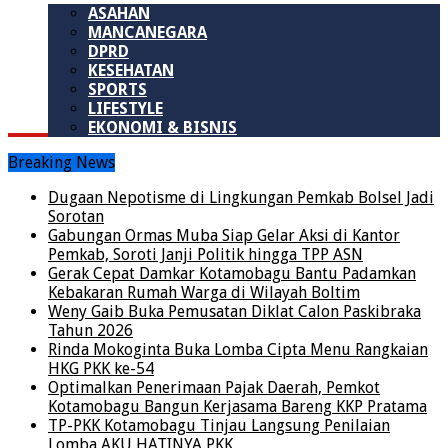
ASAHAN
MANCANEGARA
DPRD
KESEHATAN
SPORTS
LIFESTYLE
EKONOMI & BISNIS
Breaking News
Dugaan Nepotisme di Lingkungan Pemkab Bolsel Jadi
Sorotan
Gabungan Ormas Muba Siap Gelar Aksi di Kantor
Pemkab, Soroti Janji Politik hingga TPP ASN
Gerak Cepat Damkar Kotamobagu Bantu Padamkan
Kebakaran Rumah Warga di Wilayah Boltim
Weny Gaib Buka Pemusatan Diklat Calon Paskibraka
Tahun 2026
Rinda Mokoginta Buka Lomba Cipta Menu Rangkaian
HKG PKK ke-54
Optimalkan Penerimaan Pajak Daerah, Pemkot
Kotamobagu Bangun Kerjasama Bareng KKP Pratama
TP-PKK Kotamobagu Tinjau Langsung Penilaian
Lomba AKU HATINYA PKK