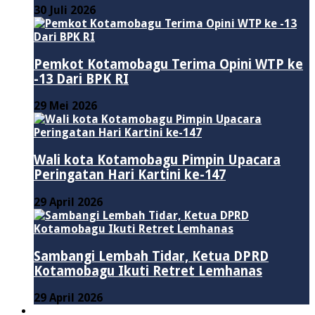
30 Juli 2026
Pemkot Kotamobagu Terima Opini WTP ke
-13 Dari BPK RI
29 Mei 2026
Wali kota Kotamobagu Pimpin Upacara
Peringatan Hari Kartini ke-147
29 April 2026
Sambangi Lembah Tidar, Ketua DPRD
Kotamobagu Ikuti Retret Lemhanas
29 April 2026
LAINNYA