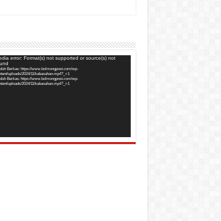
utar
dia error: Format(s) not supported or source(s) not
ound
o
duh Berkas: https://www.bolmongpost.com/wp-
ntent/uploads/2024/11/kabasahan.mp4?_=1
duh Berkas: https://www.bolmongpost.com/wp-
ntent/uploads/2024/11/kabasahan.mp4?_=1