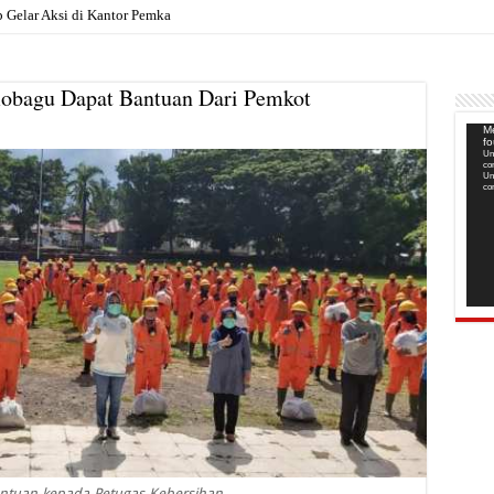
elar Aksi di Kantor Pemkab, Soroti Janji Politik hin
mobagu Dapat Bantuan Dari Pemkot
Pem
Me
f
Vide
Un
co
Un
co
ntuan-kepada-Petugas-Kebersihan