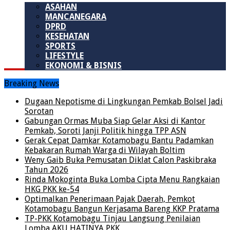
ASAHAN
MANCANEGARA
DPRD
KESEHATAN
SPORTS
LIFESTYLE
EKONOMI & BISNIS
Breaking News
Dugaan Nepotisme di Lingkungan Pemkab Bolsel Jadi
Sorotan
Gabungan Ormas Muba Siap Gelar Aksi di Kantor
Pemkab, Soroti Janji Politik hingga TPP ASN
Gerak Cepat Damkar Kotamobagu Bantu Padamkan
Kebakaran Rumah Warga di Wilayah Boltim
Weny Gaib Buka Pemusatan Diklat Calon Paskibraka
Tahun 2026
Rinda Mokoginta Buka Lomba Cipta Menu Rangkaian
HKG PKK ke-54
Optimalkan Penerimaan Pajak Daerah, Pemkot
Kotamobagu Bangun Kerjasama Bareng KKP Pratama
TP-PKK Kotamobagu Tinjau Langsung Penilaian
Lomba AKU HATINYA PKK