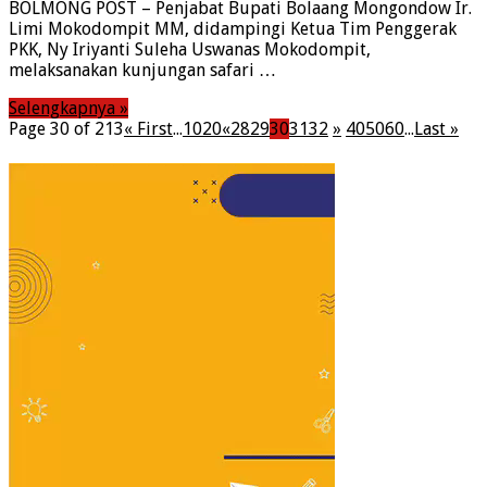
BOLMONG POST – Penjabat Bupati Bolaang Mongondow Ir.
Limi Mokodompit MM, didampingi Ketua Tim Penggerak
PKK, Ny Iriyanti Suleha Uswanas Mokodompit,
melaksanakan kunjungan safari …
Selengkapnya »
Page 30 of 213
« First
...
10
20
«
28
29
30
31
32
»
40
50
60
...
Last »