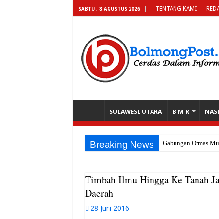
TENTANG KAMI
REDA
SABTU , 8 AGUSTUS 2026
SULAWESI UTARA
B M R
NAS
Breaking News
Gabungan Ormas Muba 
Timbah Ilmu Hingga Ke Tanah J
Daerah
28 Juni 2016