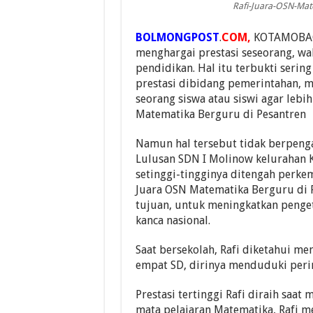
Rafi-Juara-OSN-Mat
BOLMONGPOST
.
COM,
KOTAMOBAGU
menghargai prestasi seseorang, w
pendidikan. Hal itu terbukti serin
prestasi dibidang pemerintahan, 
seorang siswa atau siswi agar lebih
Matematika Berguru di Pesantren
Namun hal tersebut tidak berpeng
Lulusan SDN I Molinow kelurahan
setinggi-tingginya ditengah perkem
Juara OSN Matematika Berguru di P
tujuan, untuk meningkatkan peng
kanca nasional.
Saat bersekolah, Rafi diketahui men
empat SD, dirinya menduduki perin
Prestasi tertinggi Rafi diraih saa
mata pelajaran Matematika, Rafi m