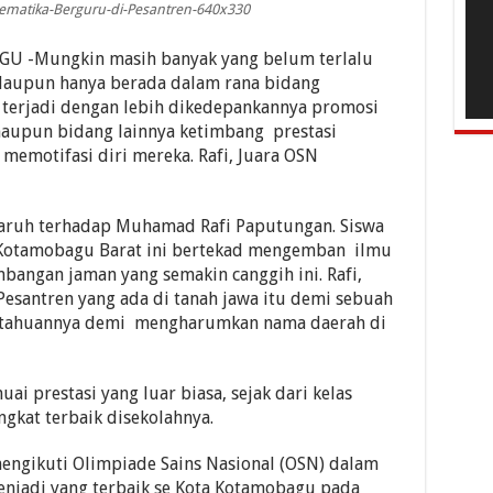
ematika-Berguru-di-Pesantren-640x330
 -Mungkin masih banyak yang belum terlalu
alaupun hanya berada dalam rana bidang
g terjadi dengan lebih dikedepankannya promosi
maupun bidang lainnya ketimbang prestasi
 memotifasi diri mereka. Rafi, Juara OSN
aruh terhadap Muhamad Rafi Paputungan. Siswa
 Kotamobagu Barat ini bertekad mengemban ilmu
bangan jaman yang semakin canggih ini. Rafi,
esantren yang ada di tanah jawa itu demi sebuah
etahuannya demi mengharumkan nama daerah di
uai prestasi yang luar biasa, sejak dari kelas
gkat terbaik disekolahnya.
t mengikuti Olimpiade Sains Nasional (OSN) dalam
enjadi yang terbaik se Kota Kotamobagu pada