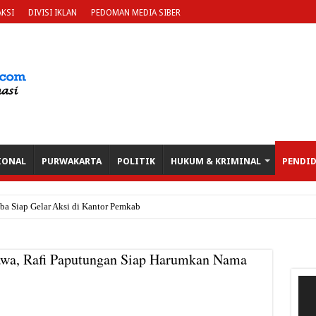
KSI
DIVISI IKLAN
PEDOMAN MEDIA SIBER
IONAL
PURWAKARTA
POLITIK
HUKUM & KRIMINAL
PENDI
Siap Gelar Aksi di Kantor Pemkab, Soroti Janji Pol
awa, Rafi Paputungan Siap Harumkan Nama
Pem
Vide