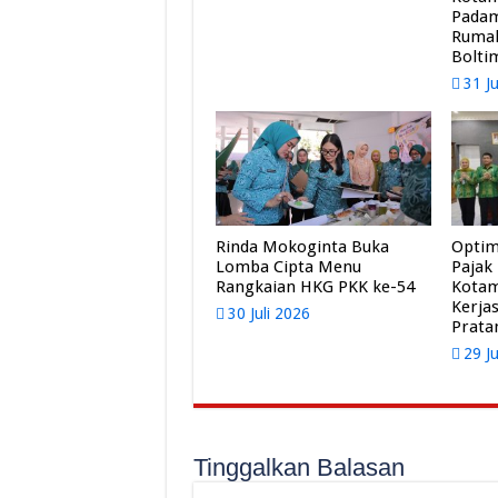
Pada
Rumah
Bolti
31 J
Rinda Mokoginta Buka
Optim
Lomba Cipta Menu
Pajak
Rangkaian HKG PKK ke-54
Kota
Kerja
30 Juli 2026
Prat
29 J
Tinggalkan Balasan