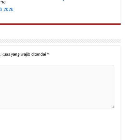
ama
uli 2026
.
Ruas yang wajib ditandai
*