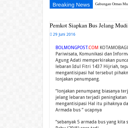
Breaking News
Gabungan Ormas Muba 
Pemkot Siapkan Bus Jelang Mudi
29 Juni 2016
BOLMONGPOST
.
COM
KOTAMOBAGU–K
Pariwisata, Komunikasi dan Infor
Agung Adati memperkirakan punca
lebaran Idul Fitri 1437 Hijriah, te
mengantisipasi hal tersebut pihak
lonjakan penumpang.
“lonjakan penumpang biasanya te
jelang lebaran terjadi peningkata
mengantisipasi Hal itu pihaknya d
Armada bus ” ucapnya
“sebanyak 5 armada bus yang kita 