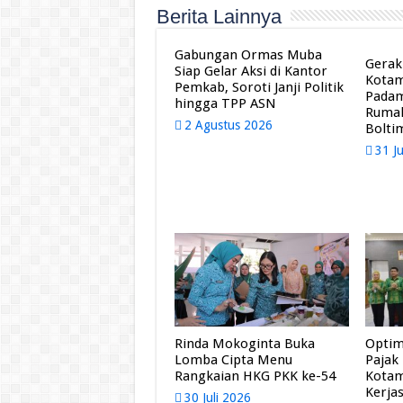
Berita Lainnya
Gabungan Ormas Muba
Gerak
Siap Gelar Aksi di Kantor
Kota
Pemkab, Soroti Janji Politik
Pada
hingga TPP ASN
Rumah
2 Agustus 2026
Bolti
31 J
Rinda Mokoginta Buka
Optim
Lomba Cipta Menu
Pajak
Rangkaian HKG PKK ke-54
Kota
Kerja
30 Juli 2026