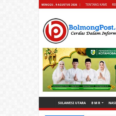
TENTANG KAMI
RE
MINGGU , 9 AGUSTUS 2026
SULAWESI UTARA
B M R
NAS