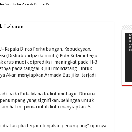
Siap Gelar Aksi di Kantor Pemkab, Soroti Janji Polit
k Lebaran
Pem
Me
f
Vide
Un
co
Un
epala Dinas Perhubungan, Kebudayaan,
co
masi (Dishubbudparkominfo) Kota Kotamobagu
k arus mudik diprediksi meningkat pada H-3
patnya pada tanggal 3 Juli mendatang, untuk
nya Akan menyiapkan Armada Bus jika terjadi
rjadi pada Rute Manado-kotamobagu, Dimana
n penumpang yang signifikan, sehingga untuk
alam hal ini pemerintah kota menyiapkan 5
sediakan jika terjadi lonjakan penumpang” ujarnya