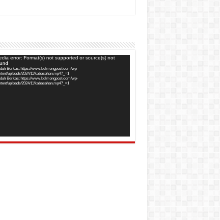
utar
dia error: Format(s) not supported or source(s) not
ound
o
duh Berkas: https://www.bolmongpost.com/wp-
ntent/uploads/2024/11/kabasahan.mp4?_=1
duh Berkas: https://www.bolmongpost.com/wp-
ntent/uploads/2024/11/kabasahan.mp4?_=1