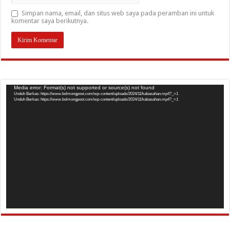
Simpan nama, email, dan situs web saya pada peramban ini untuk
komentar saya berikutnya.
Pemutar
Media error: Format(s) not supported or source(s) not found
Unduh Berkas: https://www.bolmongpost.com/wp-content/uploads/2024/11/kabasahan.mp4?_=1
Video
Unduh Berkas: https://www.bolmongpost.com/wp-content/uploads/2024/11/kabasahan.mp4?_=1