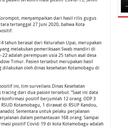
ucurkan R1 Miliar untuk Revitalisasi Alun-Alun Paloko Kinalang
Orientasi PPPK 2026, Bupati Tekankan Profesionalitas dan Integritas ASN
Korompot, menyampaikan dari hasil rilis gugus
tara tertanggal 27 Juni 2020, bahwa Kota
otamobagu, Sahaya Mokoginta Hadiri Pelantikan Pimpinan Daerah Pemuda Muham
sitif.
a 34 tahun berasal dari Kelurahan Upai, merupakan
n yang melakukan pemeriksaan Swab mandiri di
e-22 adalah perempuan usia 25 tahun asal desa
ow Timur. Pasien tersebut merupakan hasil
ng dilakukan oleh dinas kesehatan Kotamobagu di
itif ini, tim surveilans Dinas Kesehatan
racing dari dua pasien tersebut. “Saat ini data
konfirmasi positif berjumlah 12 orang. ODP 3
di RSUD Kotamobagu, 1 dirawat di RSUP Kandou,
anado). Sementara untuk pelaku perjalanan
perjalanan dalam pemantauan 168 orang. Sampai
firmasi positif Covid-19 di kota Kotamobagu adalah