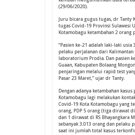
(29/06/2020).
Pemkot Kotamobagu K
Pemkab Bolsel Gelar 
Juru bicara gugus tugas, dr Tanty 
tugas Covid-19 Provinsi Sulawesi U
Wakili Wali kota K
Kotamobagu ketambahan 2 orang po
“Pasien ke-21 adalah laki-laki usi
pelaku perjalanan dari Kalimanta
laboratorium Prodia. Dan pasien k
Guaan, Kabupaten Bolaang Mongond
penjaringan melalui rapid test ya
Pasar 23 Maret,” ujar dr Tanty.
Dengan adanya ketambahan kasus pos
Kotamobagu lagi melakukan kontak t
Covid-19 Kota Kotamobagu yang ter
orang, PDP 5 orang (tiga dirawat 
dan 1 dirawat di RS Bhayangkara M
sebanyak 3.013 orang dan pelaku 
saat ini jumlah total kasus terkon