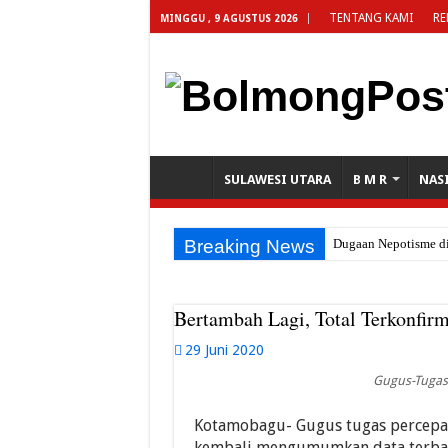
TENTANG KAMI
RE
MINGGU , 9 AGUSTUS 2026
SULAWESI UTARA
B M R
NAS
Breaking News
Dugaan Nepotisme di
Gabungan Ormas Muba
Gerak Cepat Damkar
Bertambah Lagi, Total Terkonfir
Weny Gaib Buka Pemu
29 Juni 2020
Rinda Mokoginta B
Gugus-Tugas
Optimalkan Penerim
Kotamobagu- Gugus tugas percep
TP-PKK Kotamobagu
kembali mengumumkan data terbaru