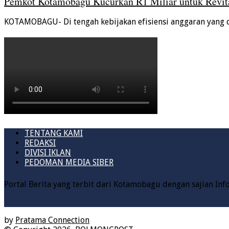
Pemkot Kotamobagu Kucurkan R1 Miliar untuk Revita
KOTAMOBAGU- Di tengah kebijakan efisiensi anggaran yang 
TENTANG KAMI
REDAKSI
DIVISI IKLAN
PEDOMAN MEDIA SIBER
Portal Berita yang terbit dari Kotamobagu dengan sajian In
by
Pratama Connection