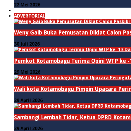
22 Mei 2026
PENDIDIKAN
ADVERTORIAL
Weny Gaib Buka Pemusatan Diklat Calon Pa
30 Juli 2026
Pemkot Kotamobagu Terima Opini WTP ke -1
29 Mei 2026
Wali kota Kotamobagu Pimpin Upacara Perin
29 April 2026
Sambangi Lembah Tidar, Ketua DPRD Kotam
29 April 2026