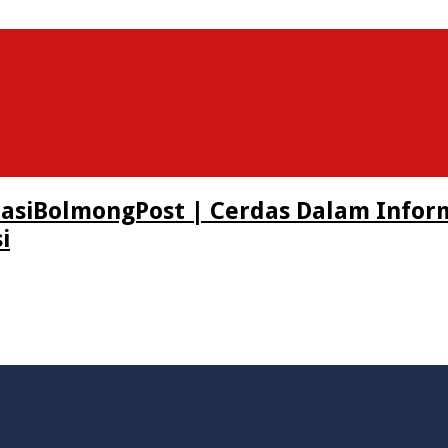
BolmongPost | Cerdas Dalam Infor
i