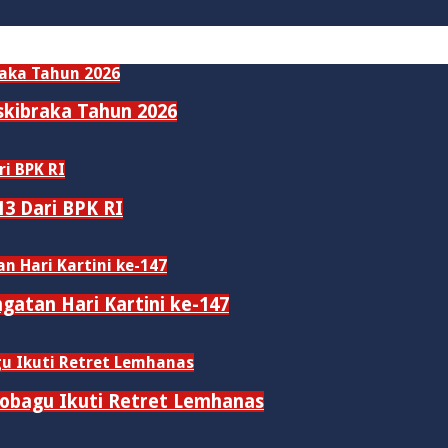
skibraka Tahun 2026
3 Dari BPK RI
gatan Hari Kartini ke-147
obagu Ikuti Retret Lemhanas