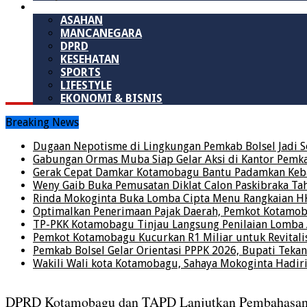
LAINNYA
ASAHAN
MANCANEGARA
DPRD
KESEHATAN
SPORTS
LIFESTYLE
EKONOMI & BISNIS
Breaking News
Dugaan Nepotisme di Lingkungan Pemkab Bolsel Jadi S
Gabungan Ormas Muba Siap Gelar Aksi di Kantor Pemkab,
Gerak Cepat Damkar Kotamobagu Bantu Padamkan Keba
Weny Gaib Buka Pemusatan Diklat Calon Paskibraka Ta
Rinda Mokoginta Buka Lomba Cipta Menu Rangkaian H
Optimalkan Penerimaan Pajak Daerah, Pemkot Kotamo
TP-PKK Kotamobagu Tinjau Langsung Penilaian Lomb
Pemkot Kotamobagu Kucurkan R1 Miliar untuk Revitalis
Pemkab Bolsel Gelar Orientasi PPPK 2026, Bupati Tekan
Wakili Wali kota Kotamobagu, Sahaya Mokoginta Hadi
DPRD Kotamobagu dan TAPD Lanjutkan Pembahasa