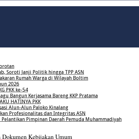
orotan
 Soroti Janji Politik hingga TPP ASN
karan Rumah Warga di Wilayah Boltim
hun 2026
KG PKK ke-54
bagu Bangun Kerjasama Bareng KKP Pratama
a AKU HATINYA PKK
asi Alun-Alun Paloko Kinalang
kan Profesionalitas dan Integritas ASN
ri Pelantikan Pimpinan Daerah Pemuda Muhammadiyah
n Dokumen Kebijakan Umum