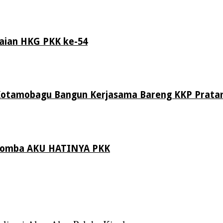
aian HKG PKK ke-54
Kotamobagu Bangun Kerjasama Bareng KKP Prat
 Lomba AKU HATINYA PKK