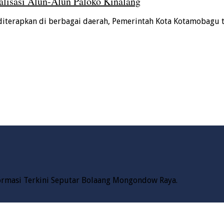
lisasi Alun-Alun Paloko Kinalang
diterapkan di berbagai daerah, Pemerintah Kota Kotamobagu 
formasi Terkini Seputar Bolaang Mongondow Raya.