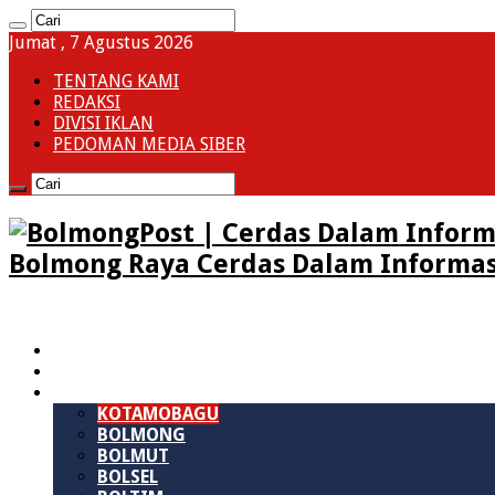
Jumat , 7 Agustus 2026
TENTANG KAMI
REDAKSI
DIVISI IKLAN
PEDOMAN MEDIA SIBER
Bolmong Raya Cerdas Dalam Informas
HOME
SULAWESI UTARA
B M R
KOTAMOBAGU
BOLMONG
BOLMUT
BOLSEL