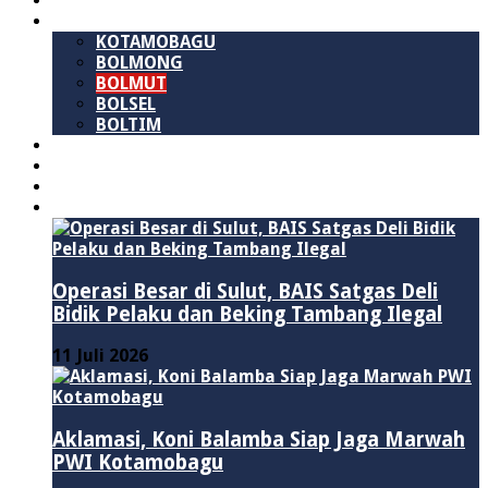
SULAWESI UTARA
B M R
KOTAMOBAGU
BOLMONG
BOLMUT
BOLSEL
BOLTIM
NASIONAL
PURWAKARTA
POLITIK
HUKUM & KRIMINAL
Operasi Besar di Sulut, BAIS Satgas Deli
Bidik Pelaku dan Beking Tambang Ilegal
11 Juli 2026
Aklamasi, Koni Balamba Siap Jaga Marwah
PWI Kotamobagu