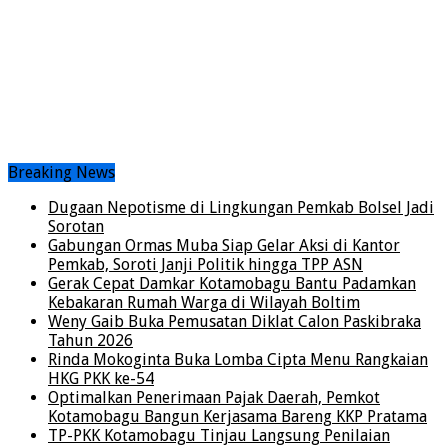
Breaking News
Dugaan Nepotisme di Lingkungan Pemkab Bolsel Jadi
Sorotan
Gabungan Ormas Muba Siap Gelar Aksi di Kantor
Pemkab, Soroti Janji Politik hingga TPP ASN
Gerak Cepat Damkar Kotamobagu Bantu Padamkan
Kebakaran Rumah Warga di Wilayah Boltim
Weny Gaib Buka Pemusatan Diklat Calon Paskibraka
Tahun 2026
Rinda Mokoginta Buka Lomba Cipta Menu Rangkaian
HKG PKK ke-54
Optimalkan Penerimaan Pajak Daerah, Pemkot
Kotamobagu Bangun Kerjasama Bareng KKP Pratama
TP-PKK Kotamobagu Tinjau Langsung Penilaian