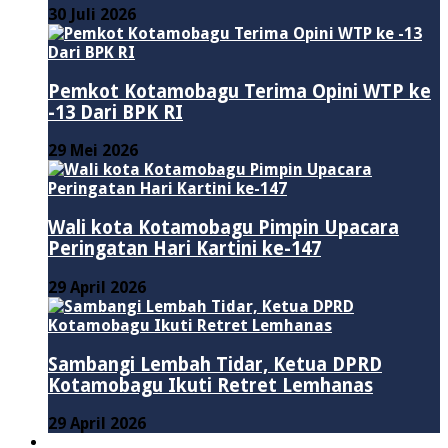
30 Juli 2026
Pemkot Kotamobagu Terima Opini WTP ke
-13 Dari BPK RI
29 Mei 2026
Wali kota Kotamobagu Pimpin Upacara
Peringatan Hari Kartini ke-147
29 April 2026
Sambangi Lembah Tidar, Ketua DPRD
Kotamobagu Ikuti Retret Lemhanas
29 April 2026
LAINNYA