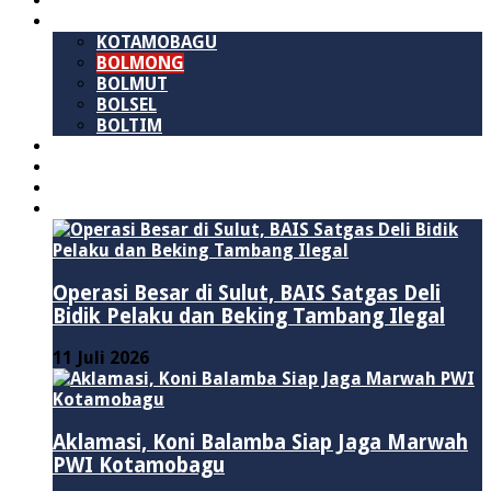
SULAWESI UTARA
B M R
KOTAMOBAGU
BOLMONG
BOLMUT
BOLSEL
BOLTIM
NASIONAL
PURWAKARTA
POLITIK
HUKUM & KRIMINAL
Operasi Besar di Sulut, BAIS Satgas Deli
Bidik Pelaku dan Beking Tambang Ilegal
11 Juli 2026
Aklamasi, Koni Balamba Siap Jaga Marwah
PWI Kotamobagu