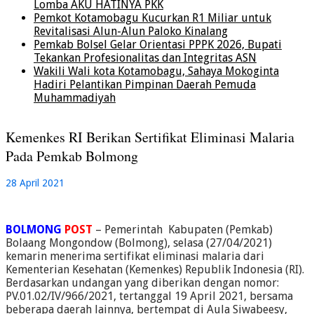
Lomba AKU HATINYA PKK
Pemkot Kotamobagu Kucurkan R1 Miliar untuk
Revitalisasi Alun-Alun Paloko Kinalang
Pemkab Bolsel Gelar Orientasi PPPK 2026, Bupati
Tekankan Profesionalitas dan Integritas ASN
Wakili Wali kota Kotamobagu, Sahaya Mokoginta
Hadiri Pelantikan Pimpinan Daerah Pemuda
Muhammadiyah
Kemenkes RI Berikan Sertifikat Eliminasi Malaria
Pada Pemkab Bolmong
28 April 2021
BOLMONG
POST
– Pemerintah Kabupaten (Pemkab)
Bolaang Mongondow (Bolmong), selasa (27/04/2021)
kemarin menerima sertifikat eliminasi malaria dari
Kementerian Kesehatan (Kemenkes) Republik Indonesia (RI).
Berdasarkan undangan yang diberikan dengan nomor:
PV.01.02/IV/966/2021, tertanggal 19 April 2021, bersama
beberapa daerah lainnya, bertempat di Aula Siwabeesy,