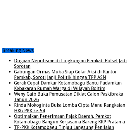
Breaking News
Dugaan Nepotisme di Lingkungan Pemkab Bolsel Jadi
Sorotan
Gabungan Ormas Muba Siap Gelar Aksi di Kantor
Pemkab, Soroti Janji Politik hingga TPP ASN
Gerak Cepat Damkar Kotamobagu Bantu Padamkan
Kebakaran Rumah Warga di Wilayah Boltim
Weny Gaib Buka Pemusatan Diklat Calon Paskibraka
Tahun 2026
Rinda Mokoginta Buka Lomba Cipta Menu Rangkaian
HKG PKK ke-54
Optimalkan Penerimaan Pajak Daerah, Pemkot
Kotamobagu Bangun Kerjasama Bareng KKP Pratama
TP-PKK Kotamobagu Tinjau Langsung Penilaian