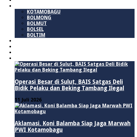
SULAWESI UTARA
B M R
KOTAMOBAGU
BOLMONG
BOLMUT
BOLSEL
BOLTIM
NASIONAL
PURWAKARTA
POLITIK
HUKUM & KRIMINAL
Operasi Besar di Sulut, BAIS Satgas Deli
Bidik Pelaku dan Beking Tambang Ilegal
11 Juli 2026
Aklamasi, Koni Balamba Siap Jaga Marwah
PWI Kotamobagu