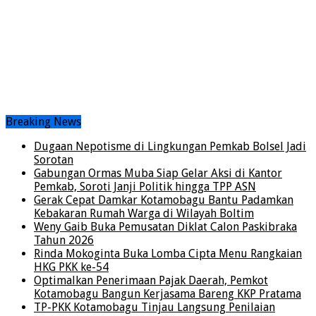
Breaking News
Dugaan Nepotisme di Lingkungan Pemkab Bolsel Jadi
Sorotan
Gabungan Ormas Muba Siap Gelar Aksi di Kantor
Pemkab, Soroti Janji Politik hingga TPP ASN
Gerak Cepat Damkar Kotamobagu Bantu Padamkan
Kebakaran Rumah Warga di Wilayah Boltim
Weny Gaib Buka Pemusatan Diklat Calon Paskibraka
Tahun 2026
Rinda Mokoginta Buka Lomba Cipta Menu Rangkaian
HKG PKK ke-54
Optimalkan Penerimaan Pajak Daerah, Pemkot
Kotamobagu Bangun Kerjasama Bareng KKP Pratama
TP-PKK Kotamobagu Tinjau Langsung Penilaian