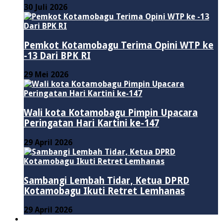
30 Juli 2026
Pemkot Kotamobagu Terima Opini WTP ke
-13 Dari BPK RI
29 Mei 2026
Wali kota Kotamobagu Pimpin Upacara
Peringatan Hari Kartini ke-147
29 April 2026
Sambangi Lembah Tidar, Ketua DPRD
Kotamobagu Ikuti Retret Lemhanas
29 April 2026
LAINNYA