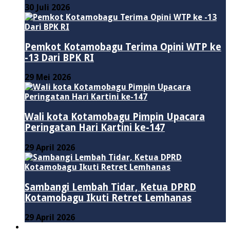
30 Juli 2026
Pemkot Kotamobagu Terima Opini WTP ke
-13 Dari BPK RI
29 Mei 2026
Wali kota Kotamobagu Pimpin Upacara
Peringatan Hari Kartini ke-147
29 April 2026
Sambangi Lembah Tidar, Ketua DPRD
Kotamobagu Ikuti Retret Lemhanas
29 April 2026
LAINNYA