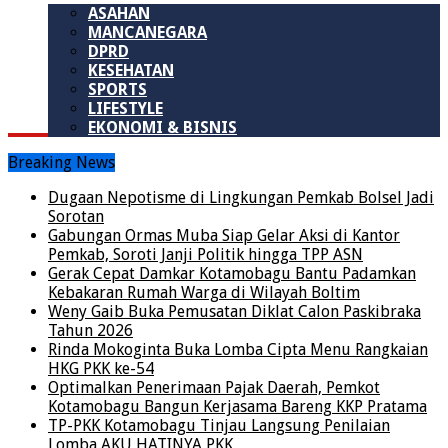
ASAHAN
MANCANEGARA
DPRD
KESEHATAN
SPORTS
LIFESTYLE
EKONOMI & BISNIS
Breaking News
Dugaan Nepotisme di Lingkungan Pemkab Bolsel Jadi
Sorotan
Gabungan Ormas Muba Siap Gelar Aksi di Kantor
Pemkab, Soroti Janji Politik hingga TPP ASN
Gerak Cepat Damkar Kotamobagu Bantu Padamkan
Kebakaran Rumah Warga di Wilayah Boltim
Weny Gaib Buka Pemusatan Diklat Calon Paskibraka
Tahun 2026
Rinda Mokoginta Buka Lomba Cipta Menu Rangkaian
HKG PKK ke-54
Optimalkan Penerimaan Pajak Daerah, Pemkot
Kotamobagu Bangun Kerjasama Bareng KKP Pratama
TP-PKK Kotamobagu Tinjau Langsung Penilaian
Lomba AKU HATINYA PKK