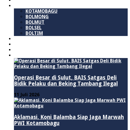
SULAWESI UTARA
B M R
KOTAMOBAGU
BOLMONG
BOLMUT
BOLSEL
BOLTIM
NASIONAL
PURWAKARTA
POLITIK
HUKUM & KRIMINAL
Operasi Besar di Sulut, BAIS Satgas Deli
Bidik Pelaku dan Beking Tambang Ilegal
11 Juli 2026
Aklamasi, Koni Balamba Siap Jaga Marwah
PWI Kotamobagu