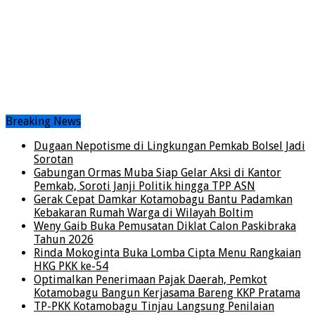
Breaking News
Dugaan Nepotisme di Lingkungan Pemkab Bolsel Jadi
Sorotan
Gabungan Ormas Muba Siap Gelar Aksi di Kantor
Pemkab, Soroti Janji Politik hingga TPP ASN
Gerak Cepat Damkar Kotamobagu Bantu Padamkan
Kebakaran Rumah Warga di Wilayah Boltim
Weny Gaib Buka Pemusatan Diklat Calon Paskibraka
Tahun 2026
Rinda Mokoginta Buka Lomba Cipta Menu Rangkaian
HKG PKK ke-54
Optimalkan Penerimaan Pajak Daerah, Pemkot
Kotamobagu Bangun Kerjasama Bareng KKP Pratama
TP-PKK Kotamobagu Tinjau Langsung Penilaian