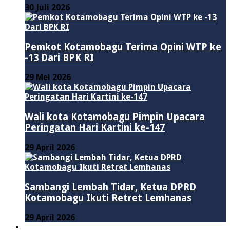
30 Juli 2026
Pemkot Kotamobagu Terima Opini WTP ke
-13 Dari BPK RI
29 Mei 2026
Wali kota Kotamobagu Pimpin Upacara
Peringatan Hari Kartini ke-147
29 April 2026
Sambangi Lembah Tidar, Ketua DPRD
Kotamobagu Ikuti Retret Lemhanas
29 April 2026
LAINNYA