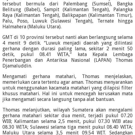
tersebut bermula dari Palembang (Sumsel), Bangka
Belitung (Babel), Sampit (Kalimantan Tengah), Palangka
Raya (Kalimantan Tengah), Balikpapan (Kalimantan Timur),
Palu, Poso, Luwuk (Sulawesi Tengah), Ternate hingga
Halmahera (Maluku Utara).
GMT di 10 provinsi tersebut nanti akan berlangsung selama
4 menit 9 detik. “Luwuk menjadi daerah yang dilintasi
gerhana dengan durasi paling lama, sekitar 2 menit 50
detik, pukul 08.41 WITA,” kata Kepala Lembaga
Penerbangan dan Antariksa Nasional (LAPAN) Thomas
Djamaluddin.
Mengamati gerhana matahari, Thomas menjelaskan,
memerlukan cara tertentu agar aman. Thomas menyarankan
untuk menggunakan kacamata matahari yang dilapisi filter
khusus matahari. Hal ini untuk mencegah kerusakan mata
jika mengamati secara langsung tanpa alat bantuan.
Thomas melanjutkan, wilayah Sumatera akan mengalami
gerhana matahari sekitar dua menit, terjadi pukul 07.20
WIB; Kalimantan selama 2,5 menit, pukul 07.30 WIB atau
08.30 WITA; Sulawesi selama tiga menit pukul 08.40 WITA;
Maluku Utara selama 3,5 menit 09.54 WIT. Sedangkan