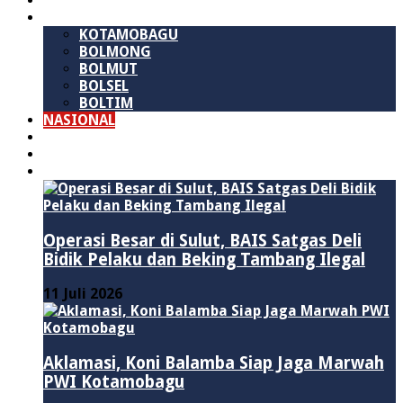
SULAWESI UTARA
B M R
KOTAMOBAGU
BOLMONG
BOLMUT
BOLSEL
BOLTIM
NASIONAL
PURWAKARTA
POLITIK
HUKUM & KRIMINAL
Operasi Besar di Sulut, BAIS Satgas Deli
Bidik Pelaku dan Beking Tambang Ilegal
11 Juli 2026
Aklamasi, Koni Balamba Siap Jaga Marwah
PWI Kotamobagu