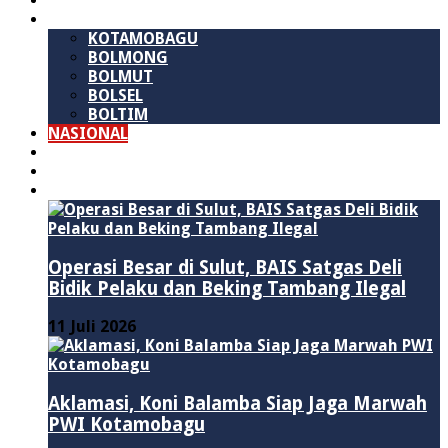
SULAWESI UTARA
B M R
KOTAMOBAGU
BOLMONG
BOLMUT
BOLSEL
BOLTIM
NASIONAL
PURWAKARTA
POLITIK
HUKUM & KRIMINAL
Operasi Besar di Sulut, BAIS Satgas Deli
Bidik Pelaku dan Beking Tambang Ilegal
11 Juli 2026
Aklamasi, Koni Balamba Siap Jaga Marwah
PWI Kotamobagu