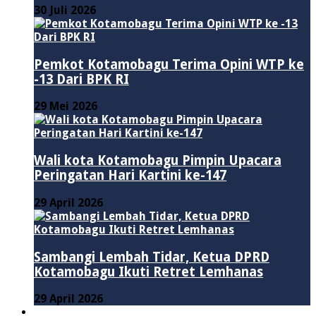
30 Juli 2026
Pemkot Kotamobagu Terima Opini WTP ke
-13 Dari BPK RI
29 Mei 2026
Wali kota Kotamobagu Pimpin Upacara
Peringatan Hari Kartini ke-147
29 April 2026
Sambangi Lembah Tidar, Ketua DPRD
Kotamobagu Ikuti Retret Lemhanas
29 April 2026
LAINNYA