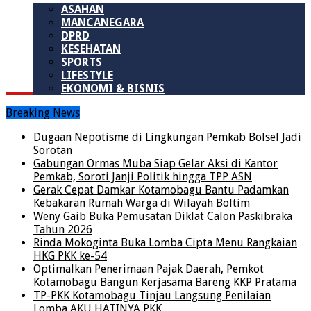
ASAHAN
MANCANEGARA
DPRD
KESEHATAN
SPORTS
LIFESTYLE
EKONOMI & BISNIS
Breaking News
Dugaan Nepotisme di Lingkungan Pemkab Bolsel Jadi
Sorotan
Gabungan Ormas Muba Siap Gelar Aksi di Kantor
Pemkab, Soroti Janji Politik hingga TPP ASN
Gerak Cepat Damkar Kotamobagu Bantu Padamkan
Kebakaran Rumah Warga di Wilayah Boltim
Weny Gaib Buka Pemusatan Diklat Calon Paskibraka
Tahun 2026
Rinda Mokoginta Buka Lomba Cipta Menu Rangkaian
HKG PKK ke-54
Optimalkan Penerimaan Pajak Daerah, Pemkot
Kotamobagu Bangun Kerjasama Bareng KKP Pratama
TP-PKK Kotamobagu Tinjau Langsung Penilaian
Lomba AKU HATINYA PKK