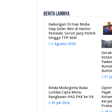
Berita Lainnya
Gabungan Ormas Muba
Siap Gelar Aksi di Kantor
Pemkab, Soroti Janji Politik
hingga TPP ASN
2 Agustus 2026
Gerak
Kota
Pada
Rumah
Bolti
31 J
Rinda Mokoginta Buka
Optim
Lomba Cipta Menu
Pajak
Rangkaian HKG PKK ke-54
Kota
Kerja
30 Juli 2026
Prat
29 J