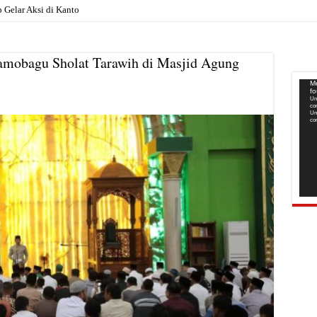
elar Aksi di Kantor Pemkab, Soroti Jan
mobagu Sholat Tarawih di Masjid Agung
Pem
Me
f
Vide
Un
co
Un
co