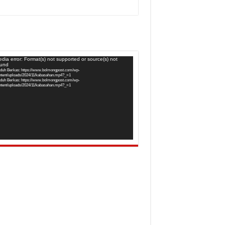
utar
dia error: Format(s) not supported or source(s) not
ound
o
duh Berkas: https://www.bolmongpost.com/wp-
ntent/uploads/2024/11/kabasahan.mp4?_=1
duh Berkas: https://www.bolmongpost.com/wp-
ntent/uploads/2024/11/kabasahan.mp4?_=1