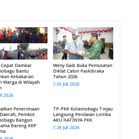
 Cepat Damkar
Weny Gaib Buka Pemusatan
mobagu Bantu
Diklat Calon Paskibraka
mkan Kebakaran
Tahun 2026
 Warga di Wilayah
30 Juli 2026
m
uli 2026
alkan Penerimaan
TP-PKK Kotamobagu Tinjau
 Daerah, Pemkot
Langsung Penilaian Lomba
mobagu Bangun
AKU HATINYA PKK
sama Bareng KKP
28 Juli 2026
ama
uli 2026