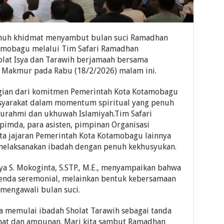
nuh khidmat menyambut bulan suci Ramadhan
tamobagu melalui Tim Safari Ramadhan
olat Isya dan Tarawih berjamaah bersama
l Makmur pada Rabu (18/2/2026) malam ini.
agian dari komitmen Pemerintah Kota Kotamobagu
yarakat dalam momentum spiritual yang penuh
turahmi dan ukhuwah Islamiyah.Tim Safari
pimda, para asisten, pimpinan Organisasi
rta jajaran Pemerintah Kota Kotamobagu lainnya
melaksanakan ibadah dengan penuh kekhusyukan.
ya S. Mokoginta, S.STP., M.E., menyampaikan bahwa
enda seremonial, melainkan bentuk kebersamaan
mengawali bulan suci.
a memulai ibadah Sholat Tarawih sebagai tanda
mat dan ampunan. Mari kita sambut Ramadhan