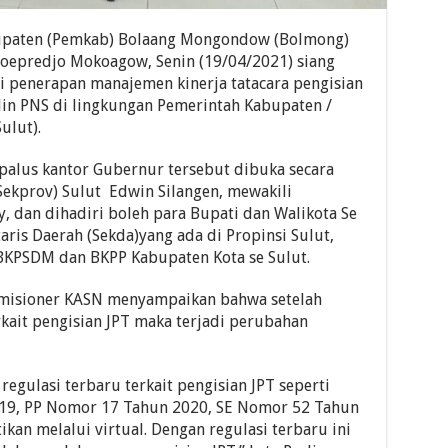
paten (Pemkab) Bolaang Mongondow (Bolmong)
i Soepredjo Mokoagow, Senin (19/04/2021) siang
si penerapan manajemen kinerja tatacara pengisian
lin PNS di lingkungan Pemerintah Kabupaten /
ulut).
apalus kantor Gubernur tersebut dibuka secara
(Sekprov) Sulut Edwin Silangen, mewakili
 dan dihadiri boleh para Bupati dan Walikota Se
taris Daerah (Sekda)yang ada di Propinsi Sulut,
 BKPSDM dan BKPP Kabupaten Kota se Sulut.
omisioner KASN menyampaikan bahwa setelah
rkait pengisian JPT maka terjadi perubahan
 regulasi terbaru terkait pengisian JPT seperti
9, PP Nomor 17 Tahun 2020, SE Nomor 52 Tahun
ikan melalui virtual. Dengan regulasi terbaru ini