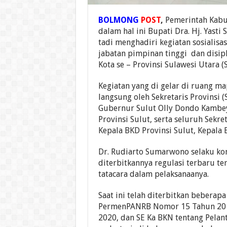
BOLMONG
POST
,
Pemerintah Kabu
dalam hal ini Bupati Dra. Hj. Yast
tadi menghadiri kegiatan sosialisa
jabatan pimpinan tinggi dan disip
Kota se – Provinsi Sulawesi Utara (S
Kegiatan yang di gelar di ruang m
langsung oleh Sekretaris Provinsi 
Gubernur Sulut Olly Dondo Kambey,
Provinsi Sulut, serta seluruh Sekre
Kepala BKD Provinsi Sulut, Kepala
Dr. Rudiarto Sumarwono selaku k
diterbitkannya regulasi terbaru te
tatacara dalam pelaksanaanya.
Saat ini telah diterbitkan beberapa
PermenPANRB Nomor 15 Tahun 201
2020, dan SE Ka BKN tentang Pelant