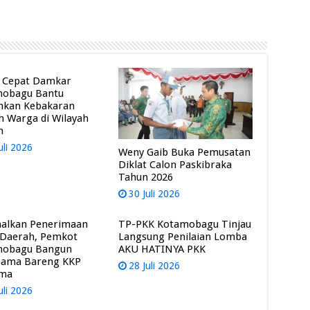
 Cepat Damkar
mobagu Bantu
mkan Kebakaran
 Warga di Wilayah
m
uli 2026
Weny Gaib Buka Pemusatan
Diklat Calon Paskibraka
Tahun 2026
30 Juli 2026
alkan Penerimaan
TP-PKK Kotamobagu Tinjau
 Daerah, Pemkot
Langsung Penilaian Lomba
mobagu Bangun
AKU HATINYA PKK
sama Bareng KKP
28 Juli 2026
ama
uli 2026