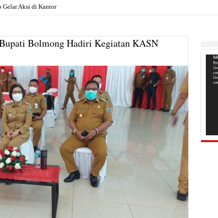
elar Aksi di Kantor Pemkab, Soroti Janji Polit
 Bupati Bolmong Hadiri Kegiatan KASN
Pem
Me
f
Vide
Un
co
Un
co