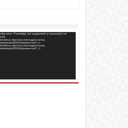
utar
dia error: Format(s) not supported or source(s) not
ound
o
duh Berkas: https://www.bolmongpost.com/wp-
ntent/uploads/2024/11/kabasahan.mp4?_=1
duh Berkas: https://www.bolmongpost.com/wp-
ntent/uploads/2024/11/kabasahan.mp4?_=1