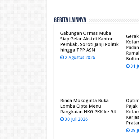
Berita Lainnya
Gabungan Ormas Muba
Gerak
Siap Gelar Aksi di Kantor
Kota
Pemkab, Soroti Janji Politik
Pada
hingga TPP ASN
Rumah
2 Agustus 2026
Bolti
31 J
Rinda Mokoginta Buka
Optim
Lomba Cipta Menu
Pajak
Rangkaian HKG PKK ke-54
Kota
Kerja
30 Juli 2026
Prat
29 J