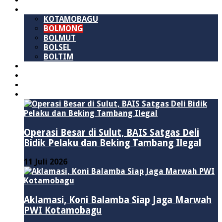
SULAWESI UTARA
B M R
KOTAMOBAGU
BOLMONG
BOLMUT
BOLSEL
BOLTIM
NASIONAL
PURWAKARTA
POLITIK
HUKUM & KRIMINAL
Operasi Besar di Sulut, BAIS Satgas Deli
Bidik Pelaku dan Beking Tambang Ilegal
11 Juli 2026
Aklamasi, Koni Balamba Siap Jaga Marwah
PWI Kotamobagu