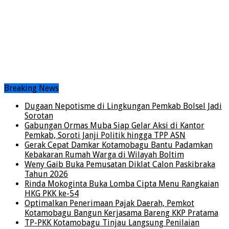
Breaking News
Dugaan Nepotisme di Lingkungan Pemkab Bolsel Jadi
Sorotan
Gabungan Ormas Muba Siap Gelar Aksi di Kantor
Pemkab, Soroti Janji Politik hingga TPP ASN
Gerak Cepat Damkar Kotamobagu Bantu Padamkan
Kebakaran Rumah Warga di Wilayah Boltim
Weny Gaib Buka Pemusatan Diklat Calon Paskibraka
Tahun 2026
Rinda Mokoginta Buka Lomba Cipta Menu Rangkaian
HKG PKK ke-54
Optimalkan Penerimaan Pajak Daerah, Pemkot
Kotamobagu Bangun Kerjasama Bareng KKP Pratama
TP-PKK Kotamobagu Tinjau Langsung Penilaian