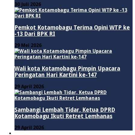
30 Juli 2026
Pemkot Kotamobagu Terima Opini WTP ke
-13 Dari BPK RI
29 Mei 2026
Wali kota Kotamobagu Pimpin Upacara
Peringatan Hari Kartini ke-147
29 April 2026
Sambangi Lembah Tidar, Ketua DPRD
Kotamobagu Ikuti Retret Lemhanas
29 April 2026
LAINNYA