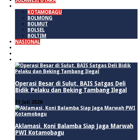
SULAWESI UTARA
B M R
KOTAMOBAGU
BOLMONG
BOLMUT
BOLSEL
BOLTIM
NASIONAL
PURWAKARTA
POLITIK
HUKUM & KRIMINAL
Operasi Besar di Sulut, BAIS Satgas Deli
Bidik Pelaku dan Beking Tambang Ilegal
11 Juli 2026
Aklamasi, Koni Balamba Siap Jaga Marwah
PWI Kotamobagu