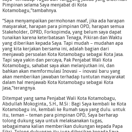
Pimpinan selama Saya menjabat di Kota
Kotamobagu,”tambahnya.
“Saya menyampaikan permohonan maaf, jika ada harapan
masyarakat, harapan para pimpinan OPD, harapan semua
Stakeholder, DPRD, Forkopimda, yang belum saya dapat
tunaikan karena keterbatasan Tenaga, Pikiran dan Waktu
yang diberikan kepada Saya. Tapi mudah – mudahan apa
yang kita kerjakan bersama ini, adalah bagian dari
menjawab persoalan Kota Kotamobagu sebagai Kota Jasa.
Tapi saya yakin dan percaya, Pak Penjabat Wali Kota
Kotamobagu, sahabat saya akan melanjutkan ini, dan
bahkan akan memformulasi Inovasi – inovasi baru yang
akan memberikan jawaban terhadap tuntutan masyarakat
dalam hal menjawab Kota Kotamobagu sebagai Kota
Jasa,”terangnya.
Ditempat yang sama Penjabat Wali Kota Kotamobagu,
Abdullah Mokoginta., S.H., M.Si : Bagi Saya kembali ke Kota
Kotamobagu ini, kembali ke Rumah saya yang dulu. untuk
itu, teman – teman para pimpinan OPD, Saya berharap
tolong dukung saya untuk melaksanakan tugas,
sebagaimana kalian memberikan dukungan kepada Papa
Fikri. Tolong dukungan itu juga diberikan kepada Saya.