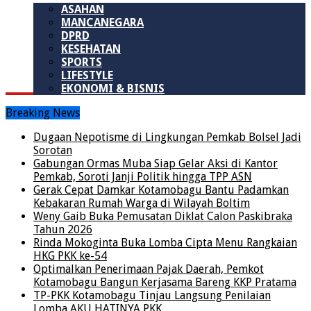
ASAHAN
MANCANEGARA
DPRD
KESEHATAN
SPORTS
LIFESTYLE
EKONOMI & BISNIS
Breaking News
Dugaan Nepotisme di Lingkungan Pemkab Bolsel Jadi
Sorotan
Gabungan Ormas Muba Siap Gelar Aksi di Kantor
Pemkab, Soroti Janji Politik hingga TPP ASN
Gerak Cepat Damkar Kotamobagu Bantu Padamkan
Kebakaran Rumah Warga di Wilayah Boltim
Weny Gaib Buka Pemusatan Diklat Calon Paskibraka
Tahun 2026
Rinda Mokoginta Buka Lomba Cipta Menu Rangkaian
HKG PKK ke-54
Optimalkan Penerimaan Pajak Daerah, Pemkot
Kotamobagu Bangun Kerjasama Bareng KKP Pratama
TP-PKK Kotamobagu Tinjau Langsung Penilaian
Lomba AKU HATINYA PKK