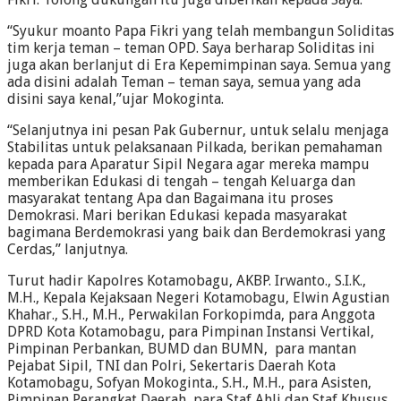
“Syukur moanto Papa Fikri yang telah membangun Soliditas
tim kerja teman – teman OPD. Saya berharap Soliditas ini
juga akan berlanjut di Era Kepemimpinan saya. Semua yang
ada disini adalah Teman – teman saya, semua yang ada
disini saya kenal,”ujar Mokoginta.
“Selanjutnya ini pesan Pak Gubernur, untuk selalu menjaga
Stabilitas untuk pelaksanaan Pilkada, berikan pemahaman
kepada para Aparatur Sipil Negara agar mereka mampu
memberikan Edukasi di tengah – tengah Keluarga dan
masyarakat tentang Apa dan Bagaimana itu proses
Demokrasi. Mari berikan Edukasi kepada masyarakat
bagimana Berdemokrasi yang baik dan Berdemokrasi yang
Cerdas,” lanjutnya.
Turut hadir Kapolres Kotamobagu, AKBP. Irwanto., S.I.K.,
M.H., Kepala Kejaksaan Negeri Kotamobagu, Elwin Agustian
Khahar., S.H., M.H., Perwakilan Forkopimda, para Anggota
DPRD Kota Kotamobagu, para Pimpinan Instansi Vertikal,
Pimpinan Perbankan, BUMD dan BUMN, para mantan
Pejabat Sipil, TNI dan Polri, Sekertaris Daerah Kota
Kotamobagu, Sofyan Mokoginta., S.H., M.H., para Asisten,
Pimpinan Perangkat Daerah, para Staf Ahli dan Staf Khusus