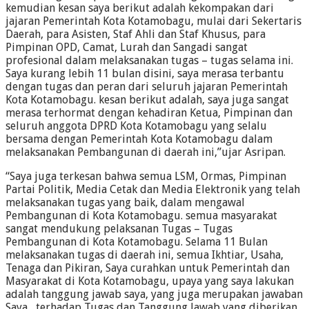
kemudian kesan saya berikut adalah kekompakan dari
jajaran Pemerintah Kota Kotamobagu, mulai dari Sekertaris
Daerah, para Asisten, Staf Ahli dan Staf Khusus, para
Pimpinan OPD, Camat, Lurah dan Sangadi sangat
profesional dalam melaksanakan tugas – tugas selama ini.
Saya kurang lebih 11 bulan disini, saya merasa terbantu
dengan tugas dan peran dari seluruh jajaran Pemerintah
Kota Kotamobagu. kesan berikut adalah, saya juga sangat
merasa terhormat dengan kehadiran Ketua, Pimpinan dan
seluruh anggota DPRD Kota Kotamobagu yang selalu
bersama dengan Pemerintah Kota Kotamobagu dalam
melaksanakan Pembangunan di daerah ini,”ujar Asripan.
“Saya juga terkesan bahwa semua LSM, Ormas, Pimpinan
Partai Politik, Media Cetak dan Media Elektronik yang telah
melaksanakan tugas yang baik, dalam mengawal
Pembangunan di Kota Kotamobagu. semua masyarakat
sangat mendukung pelaksanan Tugas – Tugas
Pembangunan di Kota Kotamobagu. Selama 11 Bulan
melaksanakan tugas di daerah ini, semua Ikhtiar, Usaha,
Tenaga dan Pikiran, Saya curahkan untuk Pemerintah dan
Masyarakat di Kota Kotamobagu, upaya yang saya lakukan
adalah tanggung jawab saya, yang juga merupakan jawaban
Saya terhadap Tugas dan Tanggung Jawab yang diberikan