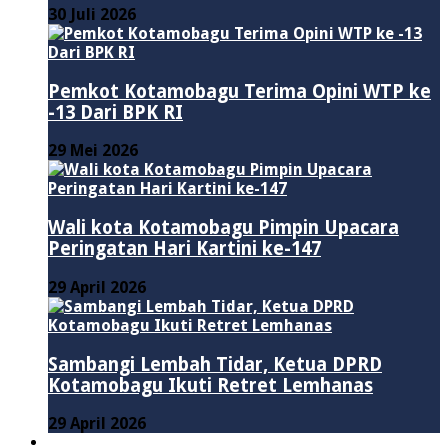
30 Juli 2026
Pemkot Kotamobagu Terima Opini WTP ke
-13 Dari BPK RI
29 Mei 2026
Wali kota Kotamobagu Pimpin Upacara
Peringatan Hari Kartini ke-147
29 April 2026
Sambangi Lembah Tidar, Ketua DPRD
Kotamobagu Ikuti Retret Lemhanas
29 April 2026
LAINNYA