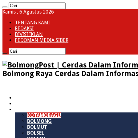
Kamis , 6 Agustus 2026
TENTANG KAMI
REDAKSI
DIVISI IKLAN
PEDOMAN MEDIA SIBER
Bolmong Raya Cerdas Dalam Informas
HOME
SULAWESI UTARA
B M R
KOTAMOBAGU
BOLMONG
BOLMUT
BOLSEL