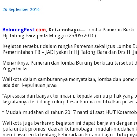
26 September 2016
BolmongPost
.com
, Kotamobagu
— Lomba Pameran Berkica
Hj. tatong Bara pada Minggu (25/09/2016)
Kegiatan tersebut dalam rangka Pameran sekaligus Lomba B
Pemerintahan TB – JADI yakni Ir Hj Tatong Bara dan Drs Hi
Menariknya, Pameran dan lomba Burung berkicau tersebut di 
Yogyakarta.
Walikota dalam sambutannya menyatakan, lomba dan pemeran
ada dari kepulauan jawa.
“Apreseasi dan banyak terimasih, kepada semua pihak yang t
kegiatannya terbilang cukup besar karena melibatkan peser
“ Mudah-mudahan di tahun 2017 nanti di saat HUT Kotamobagu
Walikota juga berharap kegiatan ini dapat berjalan dengan su
pula untuk promosi daerah kotamobagu , mudah-mudahan kot
membawa cerita tentang keberadaan kotamobagu.” tutupny