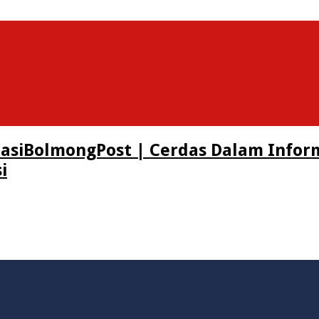
BolmongPost | Cerdas Dalam Infor
i