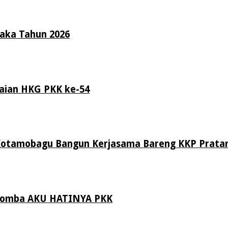
raka Tahun 2026
aian HKG PKK ke-54
Kotamobagu Bangun Kerjasama Bareng KKP Prat
 Lomba AKU HATINYA PKK