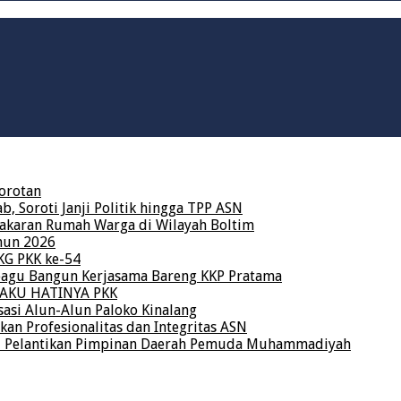
orotan
 Soroti Janji Politik hingga TPP ASN
karan Rumah Warga di Wilayah Boltim
hun 2026
KG PKK ke-54
bagu Bangun Kerjasama Bareng KKP Pratama
a AKU HATINYA PKK
asi Alun-Alun Paloko Kinalang
kan Profesionalitas dan Integritas ASN
ri Pelantikan Pimpinan Daerah Pemuda Muhammadiyah