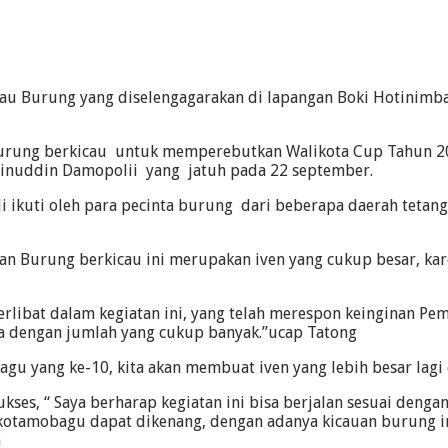
u Burung yang diselengagarakan di lapangan Boki Hotinimba
urung berkicau untuk memperebutkan Walikota Cup Tahun 201
 Jainuddin Damopolii yang jatuh pada 22 september.
ikuti oleh para pecinta burung dari beberapa daerah tetangga
 Burung berkicau ini merupakan iven yang cukup besar, kare
erlibat dalam kegiatan ini, yang telah merespon keinginan Pe
ta dengan jumlah yang cukup banyak.”ucap Tatong
 yang ke-10, kita akan membuat iven yang lebih besar lagi d
kses, “ Saya berharap kegiatan ini bisa berjalan sesuai dengan
amobagu dapat dikenang, dengan adanya kicauan burung ini 
a