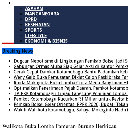
LAINNYA
ASAHAN
MANCANEGARA
DPRD
KESEHATAN
SPORTS
LIFESTYLE
EKONOMI & BISNIS
Breaking News
Dugaan Nepotisme di Lingkungan Pemkab Bolsel Jadi S
Gabungan Ormas Muba Siap Gelar Aksi di Kantor Pemkab,
Gerak Cepat Damkar Kotamobagu Bantu Padamkan Keba
Weny Gaib Buka Pemusatan Diklat Calon Paskibraka Ta
Rinda Mokoginta Buka Lomba Cipta Menu Rangkaian H
Optimalkan Penerimaan Pajak Daerah, Pemkot Kotamo
TP-PKK Kotamobagu Tinjau Langsung Penilaian Lomb
Pemkot Kotamobagu Kucurkan R1 Miliar untuk Revitalis
Pemkab Bolsel Gelar Orientasi PPPK 2026, Bupati Tekan
Wakili Wali kota Kotamobagu, Sahaya Mokoginta Hadi
Walikota Buka Lomba Pameran Burung Berkicau