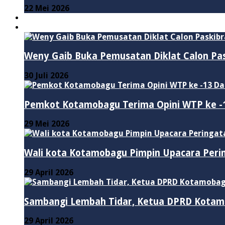
22 Mei 2026
PENDIDIKAN
ADVERTORIAL
Weny Gaib Buka Pemusatan Diklat Calon Pa
30 Juli 2026
Pemkot Kotamobagu Terima Opini WTP ke -1
29 Mei 2026
Wali kota Kotamobagu Pimpin Upacara Perin
29 April 2026
Sambangi Lembah Tidar, Ketua DPRD Kotam
29 April 2026