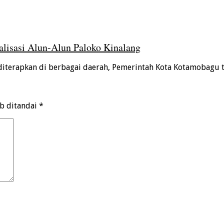
lisasi Alun-Alun Paloko Kinalang
diterapkan di berbagai daerah, Pemerintah Kota Kotamobagu 
ib ditandai
*