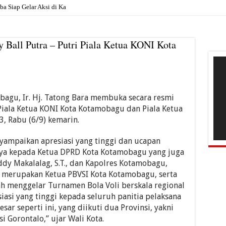
 Siap Gelar Aksi di Kantor Pemkab, Soro
 Ball Putra – Putri Piala Ketua KONI Kota
Pem
Vide
agu, Ir. Hj. Tatong Bara membuka secara resmi
 Piala Ketua KONI Kota Kotamobagu dan Piala Ketua
, Rabu (6/9) kemarin.
ampaikan apresiasi yang tinggi dan ucapan
rnya kepada Ketua DPRD Kota Kotamobagu yang juga
y Makalalag, S.T., dan Kapolres Kotamobagu,
uga merupakan Ketua PBVSI Kota Kotamobagu, serta
ah menggelar Turnamen Bola Voli berskala regional
esiasi yang tinggi kepada seluruh panitia pelaksana
r seperti ini, yang diikuti dua Provinsi, yakni
i Gorontalo,” ujar Wali Kota.