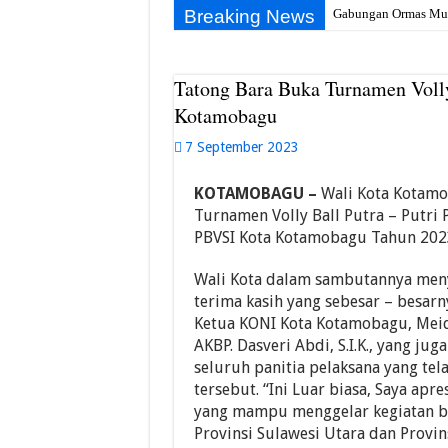
Breaking News
Gabungan Ormas Muba
Tatong Bara Buka Turnamen Volly
Kotamobagu
7 September 2023
KOTAMOBAGU –
Wali Kota Kotamob
Turnamen Volly Ball Putra – Putri
PBVSI Kota Kotamobagu Tahun 2023
Wali Kota dalam sambutannya meny
terima kasih yang sebesar – besa
Ketua KONI Kota Kotamobagu, Meidd
AKBP. Dasveri Abdi, S.I.K., yang j
seluruh panitia pelaksana yang tel
tersebut. “Ini Luar biasa, Saya apr
yang mampu menggelar kegiatan besa
Provinsi Sulawesi Utara dan Provins