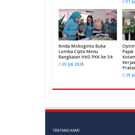
31 J
Rinda Mokoginta Buka
Optim
Lomba Cipta Menu
Pajak
Rangkaian HKG PKK ke-54
Kota
Kerja
30 Juli 2026
Prat
29 J
TENTANG KAMI