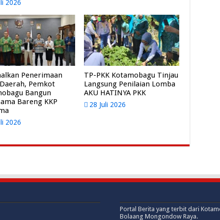
uli 2026
alkan Penerimaan
TP-PKK Kotamobagu Tinjau
 Daerah, Pemkot
Langsung Penilaian Lomba
mobagu Bangun
AKU HATINYA PKK
sama Bareng KKP
28 Juli 2026
ama
uli 2026
Portal Berita yang terbit dari Kota
Bolaang Mongondow Raya.