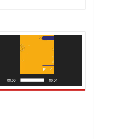
utar
o
00:00
00:04