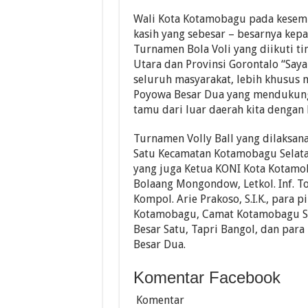
Wali Kota Kotamobagu pada kesem
kasih yang sebesar – besarnya ke
Turnamen Bola Voli yang diikuti tim
Utara dan Provinsi Gorontalo “Sa
seluruh masyarakat, lebih khusus 
Poyowa Besar Dua yang mendukung 
tamu dari luar daerah kita dengan b
Turnamen Volly Ball yang dilaksan
Satu Kecamatan Kotamobagu Selata
yang juga Ketua KONI Kota Kotamo
Bolaang Mongondow, Letkol. Inf. T
Kompol. Arie Prakoso, S.I.K., para
Kotamobagu, Camat Kotamobagu Sel
Besar Satu, Tapri Bangol, dan par
Besar Dua.
Komentar Facebook
Komentar