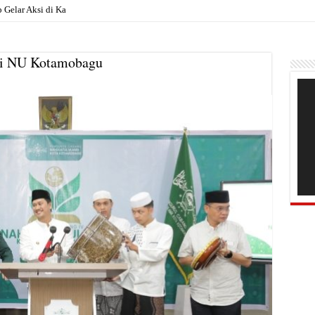
elar Aksi di Kantor Pemkab, Soroti Janj
si NU Kotamobagu
Pem
Vide