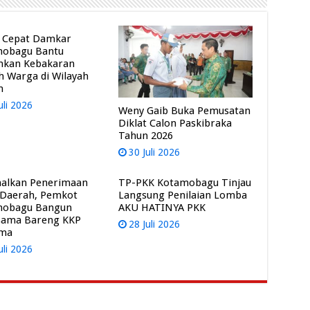
 Cepat Damkar
mobagu Bantu
mkan Kebakaran
 Warga di Wilayah
m
uli 2026
Weny Gaib Buka Pemusatan
Diklat Calon Paskibraka
Tahun 2026
30 Juli 2026
alkan Penerimaan
TP-PKK Kotamobagu Tinjau
 Daerah, Pemkot
Langsung Penilaian Lomba
mobagu Bangun
AKU HATINYA PKK
sama Bareng KKP
28 Juli 2026
ama
uli 2026