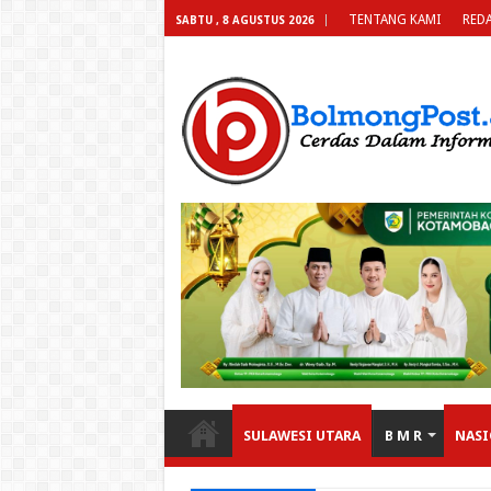
TENTANG KAMI
REDA
SABTU , 8 AGUSTUS 2026
SULAWESI UTARA
B M R
NASI