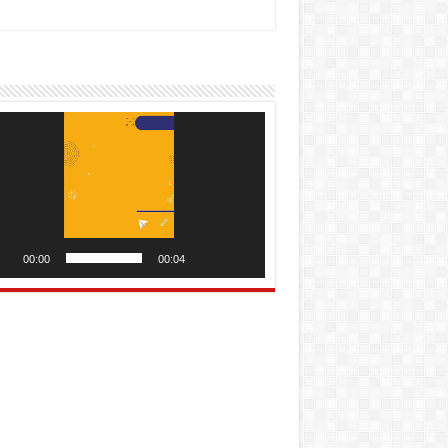
utar
o
00:00
00:04