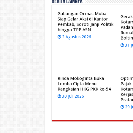
Berita Lainnya
Gabungan Ormas Muba
Gerak
Siap Gelar Aksi di Kantor
Kota
Pemkab, Soroti Janji Politik
Pada
hingga TPP ASN
Rumah
2 Agustus 2026
Bolti
31 J
Rinda Mokoginta Buka
Optim
Lomba Cipta Menu
Pajak
Rangkaian HKG PKK ke-54
Kota
Kerja
30 Juli 2026
Prat
29 J