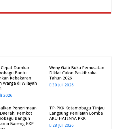
 Cepat Damkar
Weny Gaib Buka Pemusatan
mobagu Bantu
Diklat Calon Paskibraka
mkan Kebakaran
Tahun 2026
 Warga di Wilayah
30 Juli 2026
m
uli 2026
alkan Penerimaan
TP-PKK Kotamobagu Tinjau
 Daerah, Pemkot
Langsung Penilaian Lomba
mobagu Bangun
AKU HATINYA PKK
sama Bareng KKP
28 Juli 2026
ama