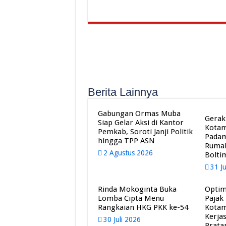
Berita Lainnya
Gabungan Ormas Muba
Gerak
Siap Gelar Aksi di Kantor
Kota
Pemkab, Soroti Janji Politik
Pada
hingga TPP ASN
Rumah
2 Agustus 2026
Bolti
31 J
Rinda Mokoginta Buka
Optim
Lomba Cipta Menu
Pajak
Rangkaian HKG PKK ke-54
Kota
Kerja
30 Juli 2026
Prat