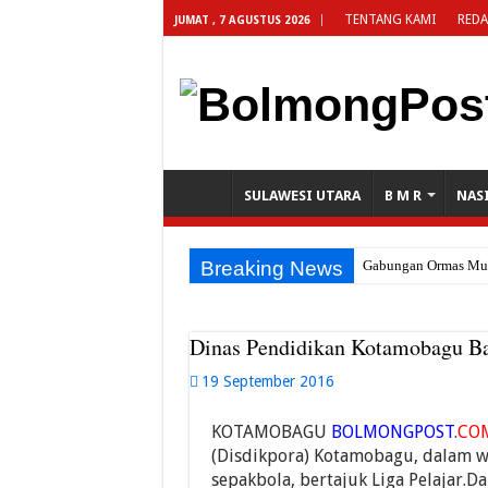
TENTANG KAMI
REDA
JUMAT , 7 AGUSTUS 2026
SULAWESI UTARA
B M R
NAS
Breaking News
Gabungan Ormas Muba
Dinas Pendidikan Kotamobagu Bak
19 September 2016
KOTAMOBAGU
BOLMONGPOST
.
CO
(Disdikpora) Kotamobagu, dalam w
sepakbola, bertajuk Liga Pelajar.