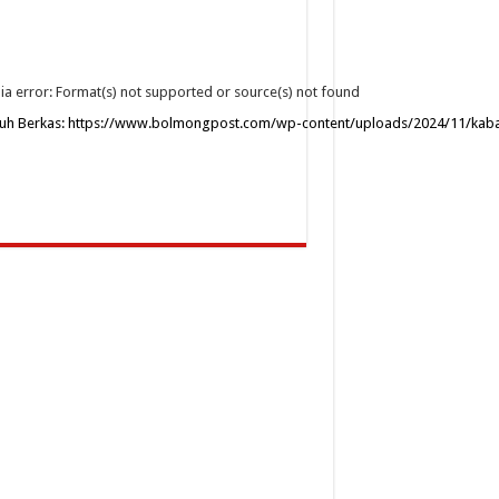
a error: Format(s) not supported or source(s) not found
uh Berkas: https://www.bolmongpost.com/wp-content/uploads/2024/11/kab
0
nakan Anak Panah Atas/Bawah untuk menaikkan atau menurunkan volume.