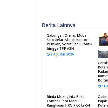
Berita Lainnya
Gabungan Ormas Muba
Siap Gelar Aksi di Kantor
Pemkab, Soroti Janji Politik
hingga TPP ASN
2 Agustus 2026
Gerak
Kota
Pada
Rumah
Bolti
31 J
Rinda Mokoginta Buka
Optim
Lomba Cipta Menu
Pajak
Rangkaian HKG PKK ke-54
Kota