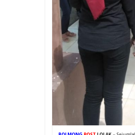
BOLMONG
POST
,LOLAK –
Sejumlah