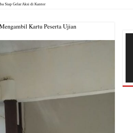
Siap Gelar Aksi di Kantor Pemkab, Soroti Janji Politik h
engambil Kartu Peserta Ujian
Pem
Vide