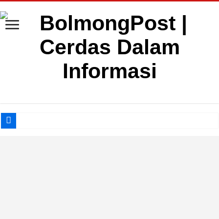
Dugaan Nepotisme di Lingkungan Pemkab Bolsel Jadi Sorotan
Gabungan Ormas Muba Siap Gelar Aksi di Kantor Pemkab, Soroti Janji Politik 
Gerak Cepat Damkar Kotamobagu Bantu Padamkan Kebakaran Rumah Warga di 
Weny Gaib Buka Pemusatan Diklat Calon Paskibraka Tahun 2026
Rinda Mokoginta Buka Lomba Cipta Menu Rangkaian HKG PKK ke-54
Optimalkan Penerimaan Pajak Daerah, Pemkot Kotamobagu Bangun Kerjasama 