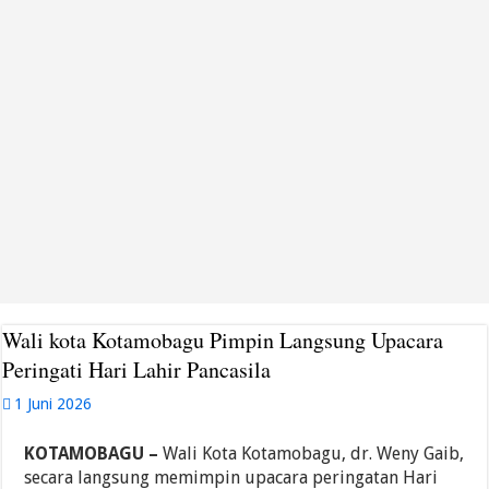
TP-PKK Kotamobagu Tinjau Langsung Penilaian Lomba AKU HATINYA PKK
Pemkot Kotamobagu Kucurkan R1 Miliar untuk Revitalisasi Alun-Alun Paloko 
Pemkab Bolsel Gelar Orientasi PPPK 2026, Bupati Tekankan Profesionalitas dan 
Wakili Wali kota Kotamobagu, Sahaya Mokoginta Hadiri Pelantikan Pimpina
Wali kota Kotamobagu Pimpin Langsung Upacara
Peringati Hari Lahir Pancasila
1 Juni 2026
KOTAMOBAGU –
Wali Kota Kotamobagu, dr. Weny Gaib,
secara langsung memimpin upacara peringatan Hari