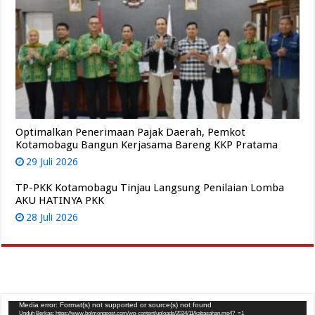
Optimalkan Penerimaan Pajak Daerah, Pemkot
Kotamobagu Bangun Kerjasama Bareng KKP Pratama
29 Juli 2026
TP-PKK Kotamobagu Tinjau Langsung Penilaian Lomba
AKU HATINYA PKK
28 Juli 2026
Pemutar
Media error: Format(s) not supported or source(s) not found
Unduh Berkas: https://www.bolmongpost.com/wp-content/uploads/2024/11/kabasahan.mp4?_=1