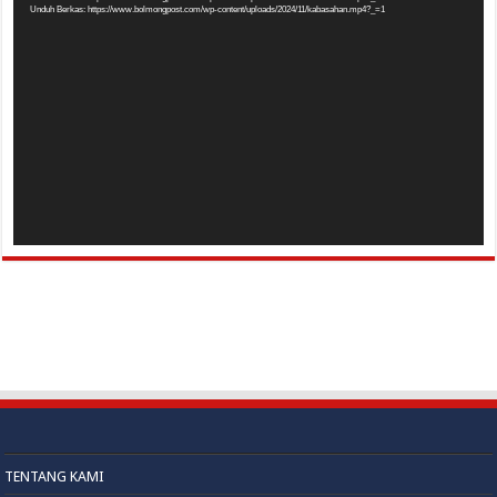
Video
Unduh Berkas: https://www.bolmongpost.com/wp-content/uploads/2024/11/kabasahan.mp4?_=1
TENTANG KAMI