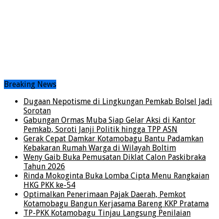
Breaking News
Dugaan Nepotisme di Lingkungan Pemkab Bolsel Jadi
Sorotan
Gabungan Ormas Muba Siap Gelar Aksi di Kantor
Pemkab, Soroti Janji Politik hingga TPP ASN
Gerak Cepat Damkar Kotamobagu Bantu Padamkan
Kebakaran Rumah Warga di Wilayah Boltim
Weny Gaib Buka Pemusatan Diklat Calon Paskibraka
Tahun 2026
Rinda Mokoginta Buka Lomba Cipta Menu Rangkaian
HKG PKK ke-54
Optimalkan Penerimaan Pajak Daerah, Pemkot
Kotamobagu Bangun Kerjasama Bareng KKP Pratama
TP-PKK Kotamobagu Tinjau Langsung Penilaian