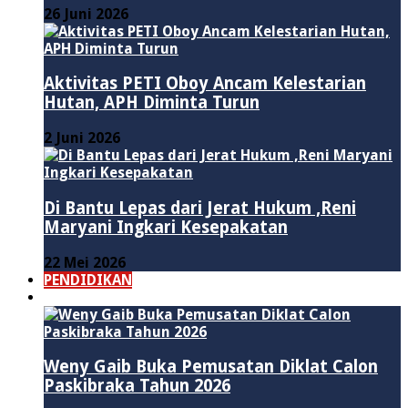
26 Juni 2026
Aktivitas PETI Oboy Ancam Kelestarian
Hutan, APH Diminta Turun
2 Juni 2026
Di Bantu Lepas dari Jerat Hukum ,Reni
Maryani Ingkari Kesepakatan
22 Mei 2026
PENDIDIKAN
ADVERTORIAL
Weny Gaib Buka Pemusatan Diklat Calon
Paskibraka Tahun 2026