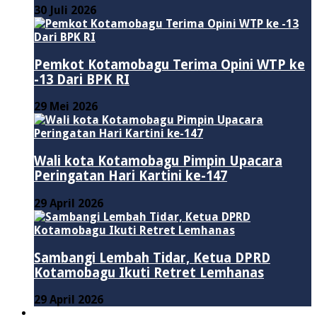
30 Juli 2026
Pemkot Kotamobagu Terima Opini WTP ke
-13 Dari BPK RI
29 Mei 2026
Wali kota Kotamobagu Pimpin Upacara
Peringatan Hari Kartini ke-147
29 April 2026
Sambangi Lembah Tidar, Ketua DPRD
Kotamobagu Ikuti Retret Lemhanas
29 April 2026
LAINNYA