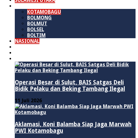
SULAWESI UTARA
B M R
KOTAMOBAGU
BOLMONG
BOLMUT
BOLSEL
BOLTIM
NASIONAL
PURWAKARTA
POLITIK
HUKUM & KRIMINAL
Operasi Besar di Sulut, BAIS Satgas Deli
Bidik Pelaku dan Beking Tambang Ilegal
11 Juli 2026
Aklamasi, Koni Balamba Siap Jaga Marwah
PWI Kotamobagu