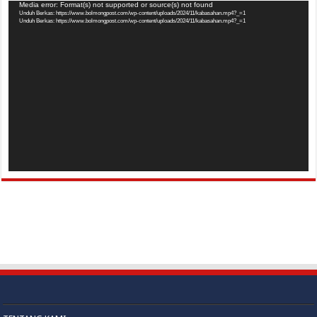
Pemutar
Media error: Format(s) not supported or source(s) not found
Unduh Berkas: https://www.bolmongpost.com/wp-content/uploads/2024/11/kabasahan.mp4?_=1
Video
Unduh Berkas: https://www.bolmongpost.com/wp-content/uploads/2024/11/kabasahan.mp4?_=1