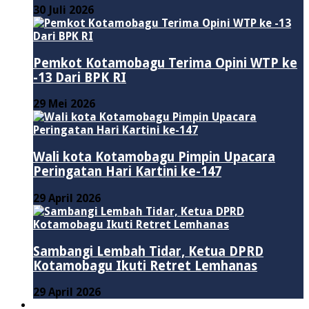
30 Juli 2026
Pemkot Kotamobagu Terima Opini WTP ke
-13 Dari BPK RI
29 Mei 2026
Wali kota Kotamobagu Pimpin Upacara
Peringatan Hari Kartini ke-147
29 April 2026
Sambangi Lembah Tidar, Ketua DPRD
Kotamobagu Ikuti Retret Lemhanas
29 April 2026
LAINNYA