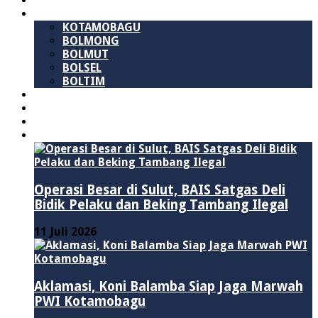
SULAWESI UTARA
B M R
KOTAMOBAGU
BOLMONG
BOLMUT
BOLSEL
BOLTIM
NASIONAL
PURWAKARTA
POLITIK
HUKUM & KRIMINAL
Operasi Besar di Sulut, BAIS Satgas Deli
Bidik Pelaku dan Beking Tambang Ilegal
11 Juli 2026
Aklamasi, Koni Balamba Siap Jaga Marwah
PWI Kotamobagu