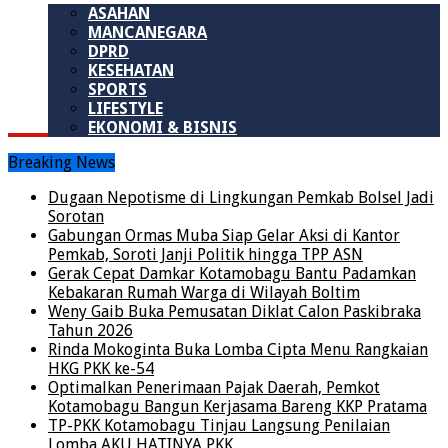
ASAHAN
MANCANEGARA
DPRD
KESEHATAN
SPORTS
LIFESTYLE
EKONOMI & BISNIS
Breaking News
Dugaan Nepotisme di Lingkungan Pemkab Bolsel Jadi
Sorotan
Gabungan Ormas Muba Siap Gelar Aksi di Kantor
Pemkab, Soroti Janji Politik hingga TPP ASN
Gerak Cepat Damkar Kotamobagu Bantu Padamkan
Kebakaran Rumah Warga di Wilayah Boltim
Weny Gaib Buka Pemusatan Diklat Calon Paskibraka
Tahun 2026
Rinda Mokoginta Buka Lomba Cipta Menu Rangkaian
HKG PKK ke-54
Optimalkan Penerimaan Pajak Daerah, Pemkot
Kotamobagu Bangun Kerjasama Bareng KKP Pratama
TP-PKK Kotamobagu Tinjau Langsung Penilaian
Lomba AKU HATINYA PKK