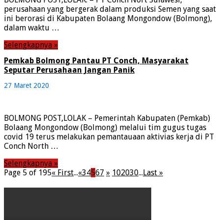
perusahaan yang bergerak dalam produksi Semen yang saat
ini berorasi di Kabupaten Bolaang Mongondow (Bolmong),
dalam waktu …
Selengkapnya »
Pemkab Bolmong Pantau PT Conch, Masyarakat
Seputar Perusahaan Jangan Panik
27 Maret 2020
BOLMONG POST,LOLAK – Pemerintah Kabupaten (Pemkab)
Bolaang Mongondow (Bolmong) melalui tim gugus tugas
covid 19 terus melakukan pemantauaan aktivias kerja di PT
Conch North …
Selengkapnya »
Page 5 of 195
« First
...
«
3
4
5
6
7
»
10
20
30
...
Last »