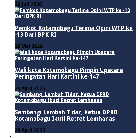
30 Juli 2026
Pemkot Kotamobagu Terima Opini WTP ke
-13 Dari BPK RI
29 Mei 2026
Wali kota Kotamobagu Pimpin Upacara
Peringatan Hari Kartini ke-147
29 April 2026
Sambangi Lembah Tidar, Ketua DPRD
Kotamobagu Ikuti Retret Lemhanas
29 April 2026
LAINNYA