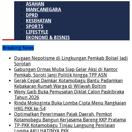
ASAHAN
MANCANEGARA
DPRD
KESEHATAN
SPORTS
LIFESTYLE
EKONOMI & BISNIS
Breaking News
Dugaan Nepotisme di Lingkungan Pemkab Bolsel Jadi
Sorotan
Gabungan Ormas Muba Siap Gelar Aksi di Kantor
Pemkab, Soroti Janji Politik hingga TPP ASN
Gerak Cepat Damkar Kotamobagu Bantu Padamkan
Kebakaran Rumah Warga di Wilayah Boltim
Weny Gaib Buka Pemusatan Diklat Calon Paskibraka
Tahun 2026
Rinda Mokoginta Buka Lomba Cipta Menu Rangkaian
HKG PKK ke-54
Optimalkan Penerimaan Pajak Daerah, Pemkot
Kotamobagu Bangun Kerjasama Bareng KKP Pratama
TP-PKK Kotamobagu Tinjau Langsung Penilaian
Lomba AKU HATINYA PKK