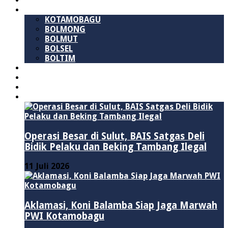
SULAWESI UTARA
B M R
KOTAMOBAGU
BOLMONG
BOLMUT
BOLSEL
BOLTIM
NASIONAL
PURWAKARTA
POLITIK
HUKUM & KRIMINAL
Operasi Besar di Sulut, BAIS Satgas Deli
Bidik Pelaku dan Beking Tambang Ilegal
11 Juli 2026
Aklamasi, Koni Balamba Siap Jaga Marwah
PWI Kotamobagu