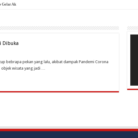
Gelar Aksi di Kanto
Pem
Vide
i Dibuka
up bebrapa pekan yang lalu, akibat dampak Pandemi Corona
a objek wisata yang jadi …