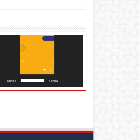
utar
o
00:00
00:04