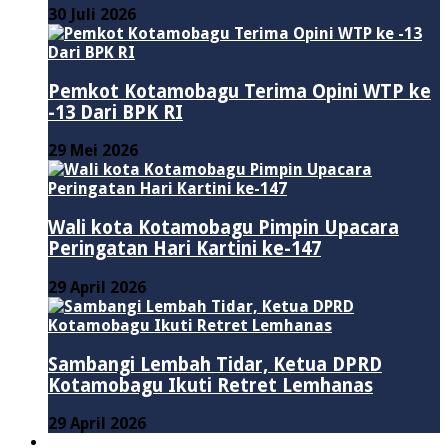
30 Juli 2026
Pemkot Kotamobagu Terima Opini WTP ke
-13 Dari BPK RI
29 Mei 2026
Wali kota Kotamobagu Pimpin Upacara
Peringatan Hari Kartini ke-147
29 April 2026
Sambangi Lembah Tidar, Ketua DPRD
Kotamobagu Ikuti Retret Lemhanas
29 April 2026
LAINNYA