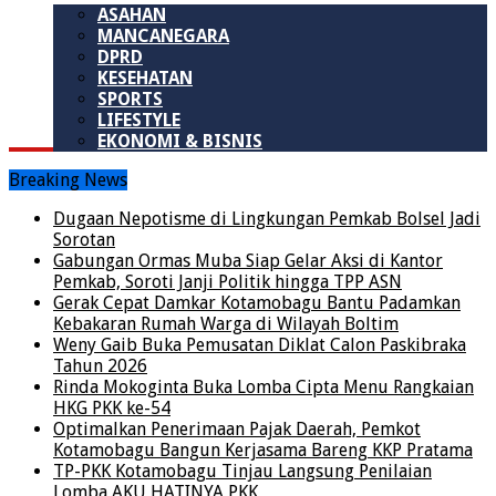
ASAHAN
MANCANEGARA
DPRD
KESEHATAN
SPORTS
LIFESTYLE
EKONOMI & BISNIS
Breaking News
Dugaan Nepotisme di Lingkungan Pemkab Bolsel Jadi
Sorotan
Gabungan Ormas Muba Siap Gelar Aksi di Kantor
Pemkab, Soroti Janji Politik hingga TPP ASN
Gerak Cepat Damkar Kotamobagu Bantu Padamkan
Kebakaran Rumah Warga di Wilayah Boltim
Weny Gaib Buka Pemusatan Diklat Calon Paskibraka
Tahun 2026
Rinda Mokoginta Buka Lomba Cipta Menu Rangkaian
HKG PKK ke-54
Optimalkan Penerimaan Pajak Daerah, Pemkot
Kotamobagu Bangun Kerjasama Bareng KKP Pratama
TP-PKK Kotamobagu Tinjau Langsung Penilaian
Lomba AKU HATINYA PKK