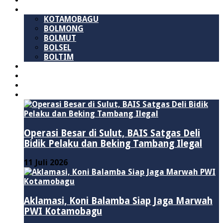
SULAWESI UTARA
B M R
KOTAMOBAGU
BOLMONG
BOLMUT
BOLSEL
BOLTIM
NASIONAL
PURWAKARTA
POLITIK
HUKUM & KRIMINAL
Operasi Besar di Sulut, BAIS Satgas Deli
Bidik Pelaku dan Beking Tambang Ilegal
11 Juli 2026
Aklamasi, Koni Balamba Siap Jaga Marwah
PWI Kotamobagu