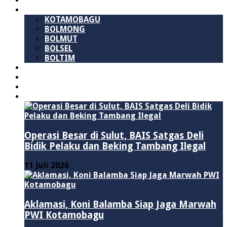
SULAWESI UTARA
B M R
KOTAMOBAGU
BOLMONG
BOLMUT
BOLSEL
BOLTIM
NASIONAL
PURWAKARTA
POLITIK
HUKUM & KRIMINAL
Operasi Besar di Sulut, BAIS Satgas Deli
Bidik Pelaku dan Beking Tambang Ilegal
11 Juli 2026
Aklamasi, Koni Balamba Siap Jaga Marwah
PWI Kotamobagu