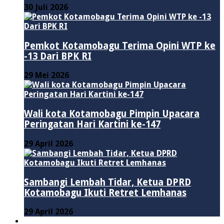
30 Juli 2026
Pemkot Kotamobagu Terima Opini WTP ke
-13 Dari BPK RI
29 Mei 2026
Wali kota Kotamobagu Pimpin Upacara
Peringatan Hari Kartini ke-147
29 April 2026
Sambangi Lembah Tidar, Ketua DPRD
Kotamobagu Ikuti Retret Lemhanas
29 April 2026
LAINNYA