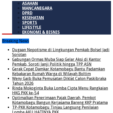
ASAHAN
MANCANEGARA
DPRD
KESEHATAN
SPORTS
LIFESTYLE
EKONOMI & BISNIS
Breaking News
Dugaan Nepotisme di Lingkungan Pemkab Bolsel Jadi
Sorotan
Gabungan Ormas Muba Siap Gelar Aksi di Kantor
Pemkab, Soroti Janji Politik hingga TPP ASN
Gerak Cepat Damkar Kotamobagu Bantu Padamkan
Kebakaran Rumah Warga di Wilayah Boltim
Weny Gaib Buka Pemusatan Diklat Calon Paskibraka
Tahun 2026
Rinda Mokoginta Buka Lomba Cipta Menu Rangkaian
HKG PKK ke-54
Optimalkan Penerimaan Pajak Daerah, Pemkot
Kotamobagu Bangun Kerjasama Bareng KKP Pratama
TP-PKK Kotamobagu Tinjau Langsung Penilaian
Lomba AKU HATINYA PKK