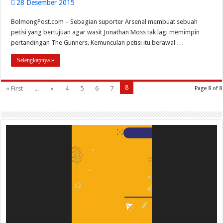
28 Desember 2015
BolmongPost.com – Sebagian suporter Arsenal membuat sebuah
petisi yang bertujuan agar wasit Jonathan Moss tak lagi memimpin
pertandingan The Gunners. Kemunculan petisi itu berawal …
Selengkapnya »
8
« First
...
«
4
5
6
7
Page 8 of 8
Pemutar
Video