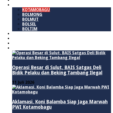
SULAWESI UTARA
B M R
KOTAMOBAGU
BOLMONG
BOLMUT
BOLSEL
BOLTIM
NASIONAL
PURWAKARTA
POLITIK
HUKUM & KRIMINAL
Operasi Besar di Sulut, BAIS Satgas Deli
Bidik Pelaku dan Beking Tambang Ilegal
11 Juli 2026
Aklamasi, Koni Balamba Siap Jaga Marwah
PWI Kotamobagu