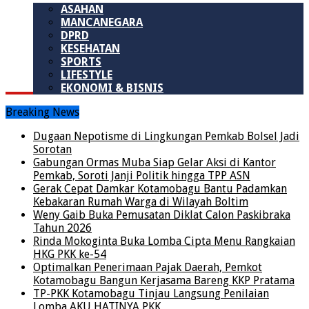
ASAHAN
MANCANEGARA
DPRD
KESEHATAN
SPORTS
LIFESTYLE
EKONOMI & BISNIS
Breaking News
Dugaan Nepotisme di Lingkungan Pemkab Bolsel Jadi
Sorotan
Gabungan Ormas Muba Siap Gelar Aksi di Kantor
Pemkab, Soroti Janji Politik hingga TPP ASN
Gerak Cepat Damkar Kotamobagu Bantu Padamkan
Kebakaran Rumah Warga di Wilayah Boltim
Weny Gaib Buka Pemusatan Diklat Calon Paskibraka
Tahun 2026
Rinda Mokoginta Buka Lomba Cipta Menu Rangkaian
HKG PKK ke-54
Optimalkan Penerimaan Pajak Daerah, Pemkot
Kotamobagu Bangun Kerjasama Bareng KKP Pratama
TP-PKK Kotamobagu Tinjau Langsung Penilaian
Lomba AKU HATINYA PKK