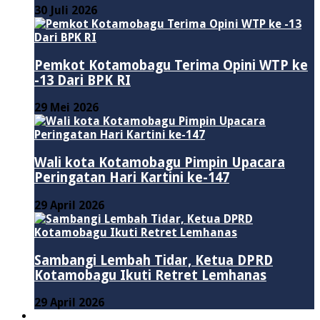
30 Juli 2026
Pemkot Kotamobagu Terima Opini WTP ke
-13 Dari BPK RI
29 Mei 2026
Wali kota Kotamobagu Pimpin Upacara
Peringatan Hari Kartini ke-147
29 April 2026
Sambangi Lembah Tidar, Ketua DPRD
Kotamobagu Ikuti Retret Lemhanas
29 April 2026
LAINNYA