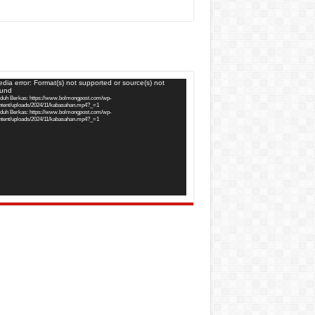
utar
dia error: Format(s) not supported or source(s) not
ound
o
duh Berkas: https://www.bolmongpost.com/wp-
ntent/uploads/2024/11/kabasahan.mp4?_=1
duh Berkas: https://www.bolmongpost.com/wp-
ntent/uploads/2024/11/kabasahan.mp4?_=1