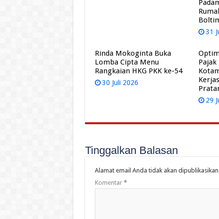
Pada
Rumah
Bolti
31 J
Rinda Mokoginta Buka
Optim
Lomba Cipta Menu
Pajak
Rangkaian HKG PKK ke-54
Kota
Kerja
30 Juli 2026
Prat
29 J
Tinggalkan Balasan
Alamat email Anda tidak akan dipublikasikan
Komentar
*