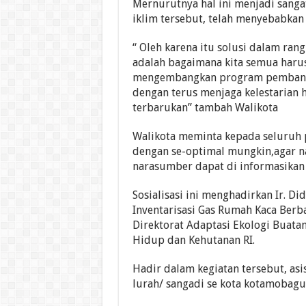
Mernurutnya hal ini menjadi sang
iklim tersebut, telah menyebabkan 
“ Oleh karena itu solusi dalam ra
adalah bagaimana kita semua haru
mengembangkan program pembangu
dengan terus menjaga kelestarian
terbarukan” tambah Walikota
Walikota meminta kepada seluruh p
dengan se-optimal mungkin,agar na
narasumber dapat di informasikan 
Sosialisasi ini menghadirkan Ir. Di
Inventarisasi Gas Rumah Kaca Berba
Direktorat Adaptasi Ekologi Buata
Hidup dan Kehutanan RI.
Hadir dalam kegiatan tersebut, asi
lurah/ sangadi se kota kotamobagu d