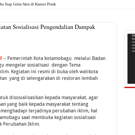
Siap Gelar Aksi di Kantor Pemkab, Soroti Janji Politik
atan Sosialisasi Pengendalian Dampak
Pem
Me
f
Vide
Un
co
Un
co
M
– Pemerintah Kota kotamobagu melalui Badan
u mengelar sosialisasi dengan Tema
im. Kegiatan ini resmi di buka oleh walikota
n yang di selengarakan di restoran lembah
tuk disosialisasikan kepada masyarakat, agar
an yang baik kepada masyarakat tentang
menghadapi terjadinya perubahan iklim, hal
tamobagu saat membuka kegiatan sosialisasi
 Perubahan Iklim.