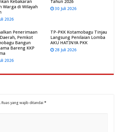
mkan Kebakaran
Tahun 2026
 Warga di Wilayah
30 Juli 2026
m
uli 2026
alkan Penerimaan
TP-PKK Kotamobagu Tinjau
 Daerah, Pemkot
Langsung Penilaian Lomba
mobagu Bangun
AKU HATINYA PKK
sama Bareng KKP
28 Juli 2026
ama
uli 2026
.
Ruas yang wajib ditandai
*