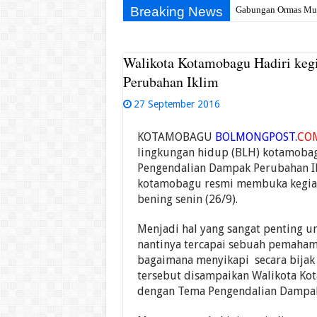
Breaking News
Gabungan Ormas Muba 
Walikota Kotamobagu Hadiri kegi
Perubahan Iklim
27 September 2016
KOTAMOBAGU
BOLMONGPOST.
CO
lingkungan hidup (BLH) kotamobag
Pengendalian Dampak Perubahan Ikl
kotamobagu resmi membuka kegiata
bening senin (26/9).
Menjadi hal yang sangat penting un
nantinya tercapai sebuah pemaham
bagaimana menyikapi secara bijak 
tersebut disampaikan Walikota Ko
dengan Tema Pengendalian Dampak