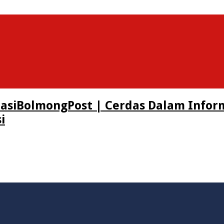
BolmongPost | Cerdas Dalam Infor
i