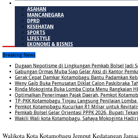
LAINNYA
ASAHAN
MANCANEGARA
DPRD
KESEHATAN
SPORTS
LIFESTYLE
EKONOMI & BISNIS
Breaking News
Dugaan Nepotisme di Lingkungan Pemkab Bolsel Jadi S
Gabungan Ormas Muba Siap Gelar Aksi di Kantor Pemkab,
Gerak Cepat Damkar Kotamobagu Bantu Padamkan Keba
Weny Gaib Buka Pemusatan Diklat Calon Paskibraka Ta
Rinda Mokoginta Buka Lomba Cipta Menu Rangkaian H
Optimalkan Penerimaan Pajak Daerah, Pemkot Kotamo
TP-PKK Kotamobagu Tinjau Langsung Penilaian Lomb
Pemkot Kotamobagu Kucurkan R1 Miliar untuk Revitalis
Pemkab Bolsel Gelar Orientasi PPPK 2026, Bupati Tekan
Wakili Wali kota Kotamobagu, Sahaya Mokoginta Hadi
Walikota Kota Kotamobagu Jemput Kedatangan Jama