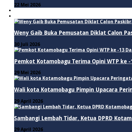
22 Mei 2026
PENDIDIKAN
ADVERTORIAL
Weny Gaib Buka Pemusatan Diklat Calon Pa
30 Juli 2026
Pemkot Kotamobagu Terima Opini WTP ke -1
29 Mei 2026
Wali kota Kotamobagu Pimpin Upacara Perin
29 April 2026
Sambangi Lembah Tidar, Ketua DPRD Kotam
29 April 2026