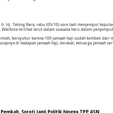
r. Hj Tatong Bara, rabu (05/10) sore tadi menjemput kepulan
Walikota terlihat larut dalam suasana haru dalam penjemput
ah, bersyukur karena 109 jamaah haji sudah kembali dari me
ucapnya di hadapan jamaah haji, kerabat, keluarga jamaah se
Pemkab, Soroti Janji Politik hingga TPP ASN