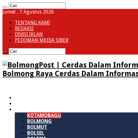
Jumat , 7 Agustus 2026
TENTANG KAMI
REDAKSI
DIVISI IKLAN
PEDOMAN MEDIA SIBER
Bolmong Raya Cerdas Dalam Informas
HOME
SULAWESI UTARA
B M R
KOTAMOBAGU
BOLMONG
BOLMUT
BOLSEL