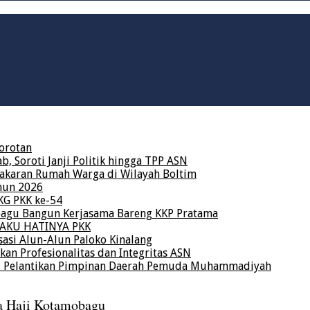
orotan
 Soroti Janji Politik hingga TPP ASN
karan Rumah Warga di Wilayah Boltim
hun 2026
KG PKK ke-54
bagu Bangun Kerjasama Bareng KKP Pratama
a AKU HATINYA PKK
asi Alun-Alun Paloko Kinalang
kan Profesionalitas dan Integritas ASN
ri Pelantikan Pimpinan Daerah Pemuda Muhammadiyah
a Haji Kotamobagu