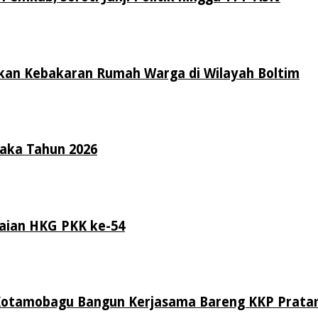
an Kebakaran Rumah Warga di Wilayah Boltim
raka Tahun 2026
aian HKG PKK ke-54
Kotamobagu Bangun Kerjasama Bareng KKP Prat