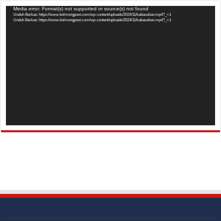
Pemutar
Media error: Format(s) not supported or source(s) not found
Unduh Berkas: https://www.bolmongpost.com/wp-content/uploads/2024/11/kabasahan.mp4?_=1
Video
Unduh Berkas: https://www.bolmongpost.com/wp-content/uploads/2024/11/kabasahan.mp4?_=1