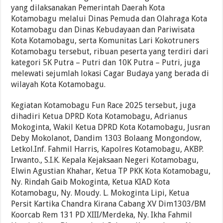
yang dilaksanakan Pemerintah Daerah Kota
Kotamobagu melalui Dinas Pemuda dan Olahraga Kota
Kotamobagu dan Dinas Kebudayaan dan Pariwisata
Kota Kotamobagu, serta Komunitas Lari Kokotruners
Kotamobagu tersebut, ribuan peserta yang terdiri dari
kategori 5K Putra – Putri dan 10K Putra – Putri, juga
melewati sejumlah lokasi Cagar Budaya yang berada di
wilayah Kota Kotamobagu.
Kegiatan Kotamobagu Fun Race 2025 tersebut, juga
dihadiri Ketua DPRD Kota Kotamobagu, Adrianus
Mokoginta, Wakil Ketua DPRD Kota Kotamobagu, Jusran
Deby Mokolanot, Dandim 1303 Bolaang Mongondow,
Letkol.Inf. Fahmil Harris, Kapolres Kotamobagu, AKBP.
Irwanto., S.I.K. Kepala Kejaksaan Negeri Kotamobagu,
Elwin Agustian Khahar, Ketua TP PKK Kota Kotamobagu,
Ny. Rindah Gaib Mokoginta, Ketua KIAD Kota
Kotamobagu, Ny. Moudy. L. Mokoginta Lipi, Ketua
Persit Kartika Chandra Kirana Cabang XV Dim1303/BM
Koorcab Rem 131 PD XIII/Merdeka, Ny. Ikha Fahmil