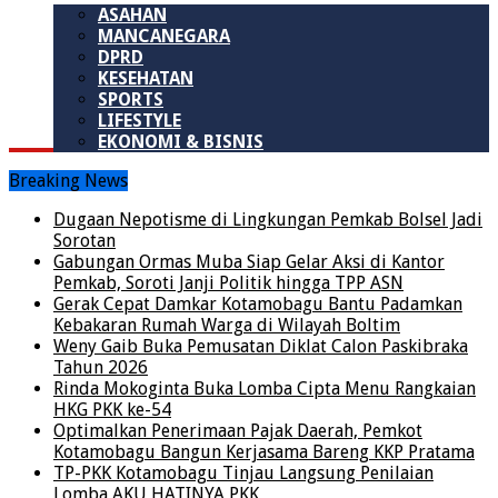
ASAHAN
MANCANEGARA
DPRD
KESEHATAN
SPORTS
LIFESTYLE
EKONOMI & BISNIS
Breaking News
Dugaan Nepotisme di Lingkungan Pemkab Bolsel Jadi
Sorotan
Gabungan Ormas Muba Siap Gelar Aksi di Kantor
Pemkab, Soroti Janji Politik hingga TPP ASN
Gerak Cepat Damkar Kotamobagu Bantu Padamkan
Kebakaran Rumah Warga di Wilayah Boltim
Weny Gaib Buka Pemusatan Diklat Calon Paskibraka
Tahun 2026
Rinda Mokoginta Buka Lomba Cipta Menu Rangkaian
HKG PKK ke-54
Optimalkan Penerimaan Pajak Daerah, Pemkot
Kotamobagu Bangun Kerjasama Bareng KKP Pratama
TP-PKK Kotamobagu Tinjau Langsung Penilaian
Lomba AKU HATINYA PKK