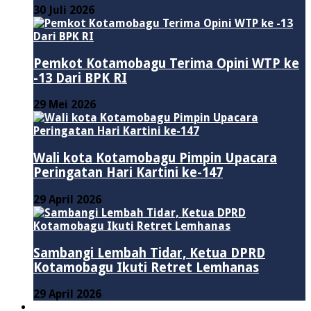
30 Juli 2026
Pemkot Kotamobagu Terima Opini WTP ke
-13 Dari BPK RI
29 Mei 2026
Wali kota Kotamobagu Pimpin Upacara
Peringatan Hari Kartini ke-147
29 April 2026
Sambangi Lembah Tidar, Ketua DPRD
Kotamobagu Ikuti Retret Lemhanas
29 April 2026
LAINNYA