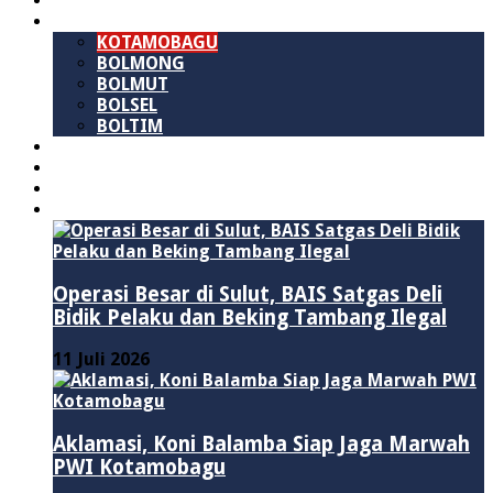
SULAWESI UTARA
B M R
KOTAMOBAGU
BOLMONG
BOLMUT
BOLSEL
BOLTIM
NASIONAL
PURWAKARTA
POLITIK
HUKUM & KRIMINAL
Operasi Besar di Sulut, BAIS Satgas Deli
Bidik Pelaku dan Beking Tambang Ilegal
11 Juli 2026
Aklamasi, Koni Balamba Siap Jaga Marwah
PWI Kotamobagu