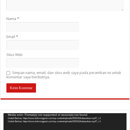
Nama
*
Email
*
Situs Web
Simpan nama, email, dan situs web saya pada peramban ini untuk
komentar saya berikutnya.
Pemutar
Media error: Format(s) not supported or source(s) not found
Unduh Berkas: https://www.bolmongpost.com/wp-content/uploads/2024/11/kabasahan.mp4?_=1
Video
Unduh Berkas: https://www.bolmongpost.com/wp-content/uploads/2024/11/kabasahan.mp4?_=1