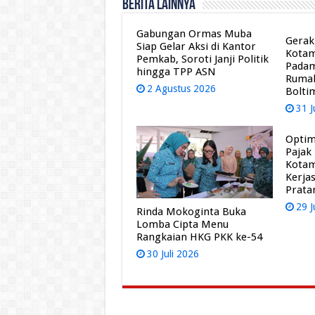
Berita Lainnya
Gabungan Ormas Muba
Gerak
Siap Gelar Aksi di Kantor
Kota
Pemkab, Soroti Janji Politik
Pada
hingga TPP ASN
Rumah
2 Agustus 2026
Bolti
31 J
Optim
Pajak
Kota
Kerja
Prat
29 J
Rinda Mokoginta Buka
Lomba Cipta Menu
Rangkaian HKG PKK ke-54
30 Juli 2026