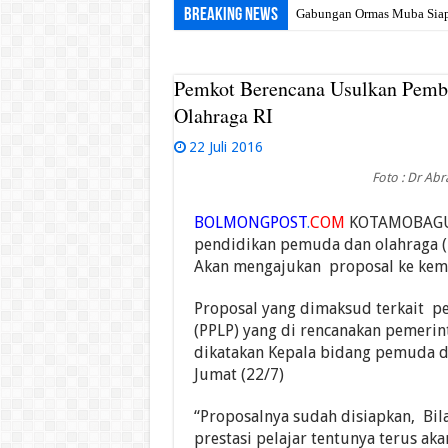
Breaking News
Gabungan Ormas Muba Siap 
Pemkot Berencana Usulkan Pem
Olahraga RI
22 Juli 2016
Foto : Dr Ab
BOLMONGPOST
.
COM
KOTAMOBAGU– 
pendidikan pemuda dan olahraga (
Akan mengajukan proposal ke keme
Proposal yang dimaksud terkait p
(PPLP) yang di rencanakan pemerin
dikatakan Kepala bidang pemuda d
Jumat (22/7)
“Proposalnya sudah disiapkan, Bi
prestasi pelajar tentunya terus aka