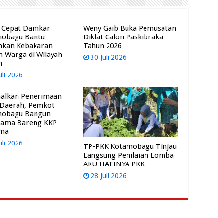
 Cepat Damkar
Weny Gaib Buka Pemusatan
mobagu Bantu
Diklat Calon Paskibraka
mkan Kebakaran
Tahun 2026
 Warga di Wilayah
30 Juli 2026
m
uli 2026
alkan Penerimaan
 Daerah, Pemkot
mobagu Bangun
sama Bareng KKP
ama
uli 2026
TP-PKK Kotamobagu Tinjau
Langsung Penilaian Lomba
AKU HATINYA PKK
28 Juli 2026