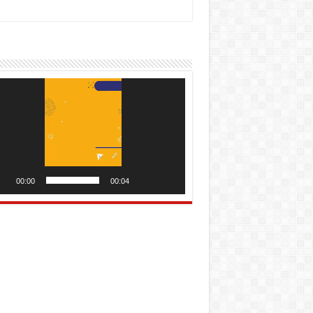
utar
o
00:00
00:04