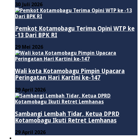
30 Juli 2026
Pemkot Kotamobagu Terima Opini WTP ke
-13 Dari BPK RI
29 Mei 2026
Wali kota Kotamobagu Pimpin Upacara
Peringatan Hari Kartini ke-147
29 April 2026
Sambangi Lembah Tidar, Ketua DPRD
Kotamobagu Ikuti Retret Lemhanas
29 April 2026
LAINNYA