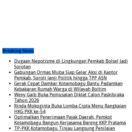
Breaking News
Dugaan Nepotisme di Lingkungan Pemkab Bolsel Jadi
Sorotan
Gabungan Ormas Muba Siap Gelar Aksi di Kantor
Pemkab, Soroti Janji Politik hingga TPP ASN
Gerak Cepat Damkar Kotamobagu Bantu Padamkan
Kebakaran Rumah Warga di Wilayah Boltim
Weny Gaib Buka Pemusatan Diklat Calon Paskibraka
Tahun 2026
Rinda Mokoginta Buka Lomba Cipta Menu Rangkaian
HKG PKK ke-54
Optimalkan Penerimaan Pajak Daerah, Pemkot
Kotamobagu Bangun Kerjasama Bareng KKP Pratama
TP-PKK Kotamobagu Tinjau Langsung Penilaian