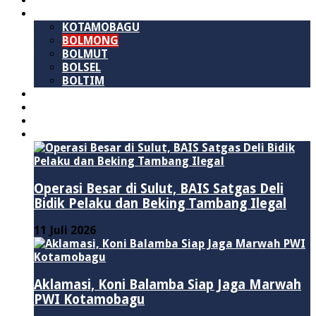
SULAWESI UTARA
B M R
KOTAMOBAGU
BOLMONG
BOLMUT
BOLSEL
BOLTIM
NASIONAL
PURWAKARTA
POLITIK
HUKUM & KRIMINAL
Operasi Besar di Sulut, BAIS Satgas Deli
Bidik Pelaku dan Beking Tambang Ilegal
11 Juli 2026
Aklamasi, Koni Balamba Siap Jaga Marwah
PWI Kotamobagu