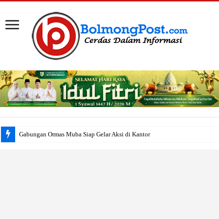
Gabungan Ormas Muba Siap Gelar Aksi di Kantor Pemkab, Soroti