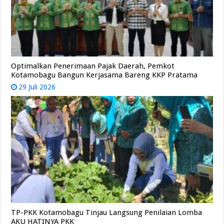
Optimalkan Penerimaan Pajak Daerah, Pemkot
Kotamobagu Bangun Kerjasama Bareng KKP Pratama
29 Juli 2026
TP-PKK Kotamobagu Tinjau Langsung Penilaian Lomba
AKU HATINYA PKK