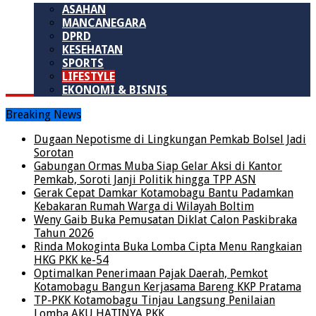
ASAHAN
MANCANEGARA
DPRD
KESEHATAN
SPORTS
LIFESTYLE
EKONOMI & BISNIS
Breaking News
Dugaan Nepotisme di Lingkungan Pemkab Bolsel Jadi
Sorotan
Gabungan Ormas Muba Siap Gelar Aksi di Kantor
Pemkab, Soroti Janji Politik hingga TPP ASN
Gerak Cepat Damkar Kotamobagu Bantu Padamkan
Kebakaran Rumah Warga di Wilayah Boltim
Weny Gaib Buka Pemusatan Diklat Calon Paskibraka
Tahun 2026
Rinda Mokoginta Buka Lomba Cipta Menu Rangkaian
HKG PKK ke-54
Optimalkan Penerimaan Pajak Daerah, Pemkot
Kotamobagu Bangun Kerjasama Bareng KKP Pratama
TP-PKK Kotamobagu Tinjau Langsung Penilaian
Lomba AKU HATINYA PKK