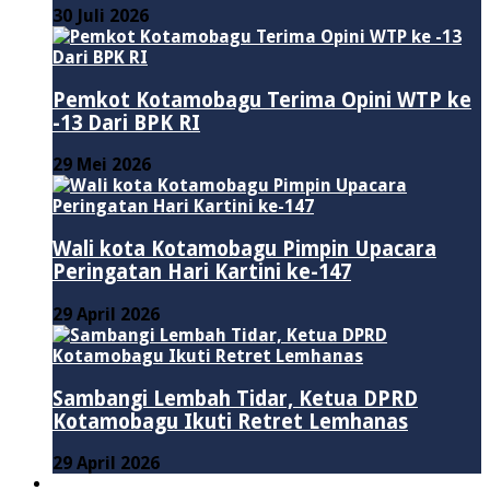
30 Juli 2026
Pemkot Kotamobagu Terima Opini WTP ke
-13 Dari BPK RI
29 Mei 2026
Wali kota Kotamobagu Pimpin Upacara
Peringatan Hari Kartini ke-147
29 April 2026
Sambangi Lembah Tidar, Ketua DPRD
Kotamobagu Ikuti Retret Lemhanas
29 April 2026
LAINNYA