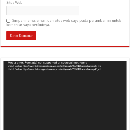
Situs Web
Simpan nama, email, dan situs web saya pada peramban ini untuk
komentar saya berikutnya.
Pemutar
Media error: Format(s) not supported or source(s) not found
Unduh Berkas: https://www.bolmongpost.com/wp-content/uploads/2024/11/kabasahan.mp4?_=1
Video
Unduh Berkas: https://www.bolmongpost.com/wp-content/uploads/2024/11/kabasahan.mp4?_=1